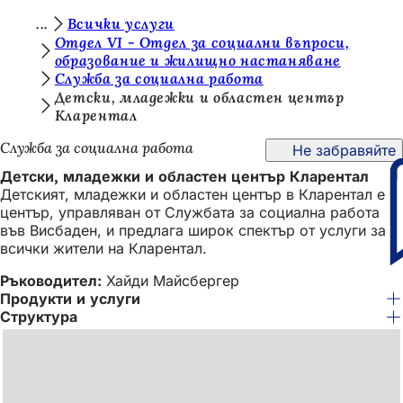
В
Всички услуги
Преминаване към съдържанието
Отдел VI - Отдел за социални въпроси,
и
образование и жилищно настаняване
Служба за социална работа
е
Детски, младежки и областен център
с
Кларентал
т
Служба за социална работа
Не забравяйте
е
Детски, младежки и областен център Кларентал
т
Детският, младежки и областен център в Кларентал е
център, управляван от Службата за социална работа
у
във Висбаден, и предлага широк спектър от услуги за
к
всички жители на Кларентал.
:
Ръководител:
Хайди Майсбергер
Продукти и услуги
Структура