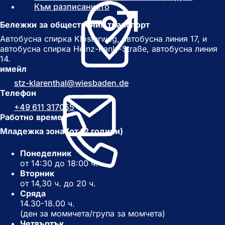
Към разписанието
(
О
О
т
Бележки за обществения транспорт
т
в
в
а
Автобусна спирка Klosterweg, автобусна линия 17, и
а
р
автобусна спирка Heinz-Ranly-Straße, автобусна линия
р
я
14.
я
с
имейл
с
е
stz-klarenthal
wiesbaden
de
е
в
Телефон
в
н
+49 611 317055
н
о
Работно време
о
в
в
р
Младежка зона (от 12 години)
р
а
а
з
Понеделник
з
д
от 14:30 до 18:00 ч.
д
е
Вторник
е
л
от 14,30 ч. до 20 ч.
л
)
Сряда
)
14.30-18.00 ч.
(ден за момичета/група за момчета)
Четвъртък