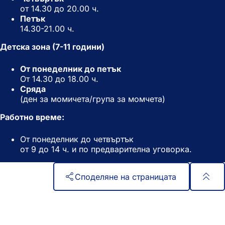
от 14.30 до 20.00 ч.
Петък
14.30-21.00 ч.
Детска зона (7-11 години)
От понеделник до петък
От 14.30 до 18.00 ч.
Сряда
(ден за момичета/група за момчета)
Работно време:
От понеделник до четвъртък
от 9 до 14 ч. и по предварителна уговорка.
Споделяне на страницата
Област
Бърз достъп
на
Всички услуги
Календар на събитията