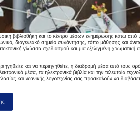
ουσική βιβλιοθήκη και το κέντρο μέσων ενημέρωσης κάτω από μ
νωνικό, διαγενεακό σημείο συνάντησης, τόπο μάθησης και άνετο
ρχιτεκτονική γλώσσα σχεδιασμού και μια εξελιγμένη χρωματική
ιηγηθείτε και να περιηγηθείτε, η διαδρομή μέσα από τους ορ
εκτρονικά μέσα, τα ηλεκτρονικά βιβλία και την τελευταία τεχνο
ασίας και νεανικής λογοτεχνίας σας προσκαλούν να διαβάσετε
ης
(Ανοίγει
σε
νέα
καρτέλα)