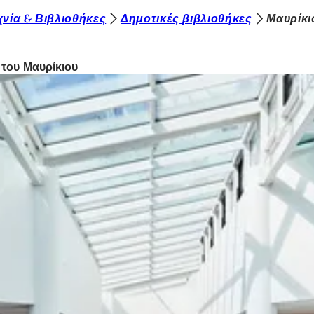
νία & Βιβλιοθήκες
Δημοτικές βιβλιοθήκες
Μαυρίκι
 του Μαυρίκιου