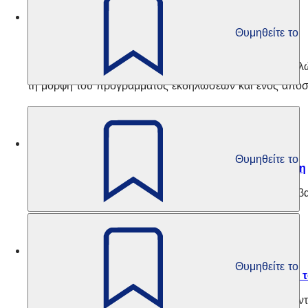
Κουλτούρα εμπειρίας
Θυμηθείτε το
Ημερολόγιο εκδηλώσεων
Αυτή η σελίδα παρέχει μια επισκόπηση όλων των εκδηλώ
τη μορφή του προγράμματος εκδηλώσεων και ενός αποσ
Κουλτούρα εμπειρίας
Θυμηθείτε το
Προσβασιμότητα στην πόλη και μουσική βιβλιοθήκη
Παρακάτω θα βρείτε πληροφορίες σχετικά με την προσβα
Κουλτούρα εμπειρίας
Θυμηθείτε το
Εγκαταστάσεις στη βιβλιοθήκη μέσων ενημέρωσης τ
Η δημοτική βιβλιοθήκη, η μουσική βιβλιοθήκη και το κ