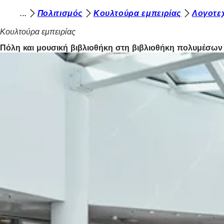
Β
Πολιτισμός
Κουλτούρα εμπειρίας
Λογοτεχ
Μετάβαση στο περιεχόμενο
ρ
Κουλτούρα εμπειρίας
ί
Πόλη και μουσική βιβλιοθήκη στη βιβλιοθήκη πολυμέσων
σ
κ
ε
σ
τ
ε
ε
δ
ώ
: