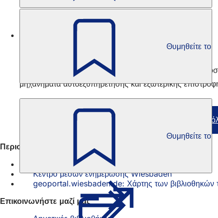
Κουλτούρα εμπειρίας
Θυμηθείτε το
Τεχνικός εξοπλισμός
Το Mauritius Mediathek προσφέρει δωρεάν Wi-Fi, πρόσβ
μηχανήματα αυτοεξυπηρέτησης και εξωτερικής επιστροφ
Πρόγραμμα εκδηλώσεων των βιβλιοθηκών της πό
Θυμηθείτε το
Περισσότερες πληροφορίες
Μουσική βιβλιοθήκη
Κέντρο μέσων ενημέρωσης Wiesbaden
geoportal.wiesbaden.de: Χάρτης των βιβλιοθηκών 
Επικοινωνήστε μαζί μας