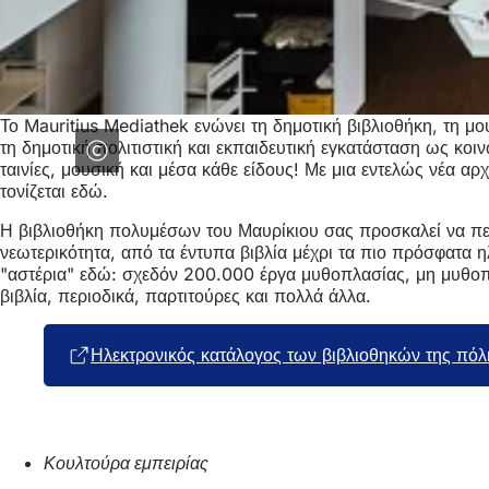
Το Mauritius Mediathek ενώνει τη δημοτική βιβλιοθήκη, τη μ
τη δημοτική πολιτιστική και εκπαιδευτική εγκατάσταση ως κοι
ταινίες, μουσική και μέσα κάθε είδους! Με μια εντελώς νέα α
τονίζεται εδώ.
Η βιβλιοθήκη πολυμέσων του Μαυρίκιου σας προσκαλεί να περ
νεωτερικότητα, από τα έντυπα βιβλία μέχρι τα πιο πρόσφατα ηλ
"αστέρια" εδώ: σχεδόν 200.000 έργα μυθοπλασίας, μη μυθοπλ
βιβλία, περιοδικά, παρτιτούρες και πολλά άλλα.
Ηλεκτρονικός κατάλογος των βιβλιοθηκών της πόλ
Κουλτούρα εμπειρίας