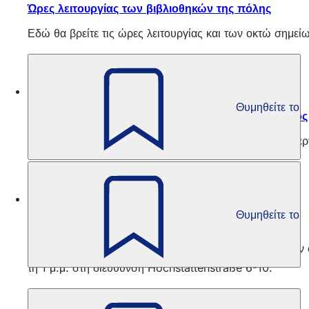
Ώρες λειτουργίας των βιβλιοθηκών της πόλης
Εδώ θα βρείτε τις ώρες λειτουργίας και των οκτώ σημεί
Κουλτούρα εμπειρίας
Θυμηθείτε το
KreativLabor - χειροτεχνία, παιχνίδι, πειραματισμός
Για παιδιά ηλικίας έξι έως δέκα ετών, ένα δημιουργικό 
Κουλτούρα εμπειρίας
Θυμηθείτε το
Μαθαίνω να διαβάζω και να γράφω
Η Δημοτική και Μουσική Βιβλιοθήκη προσφέρει δωρεάν συ
τη 1 μ.μ. στη διεύθυνση Hochstättenstraße 6-10.