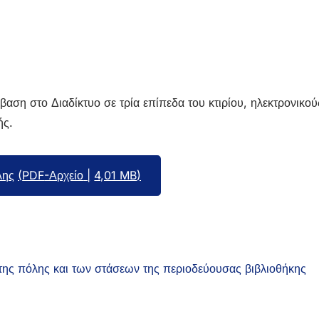
αση στο Διαδίκτυο σε τρία επίπεδα του κτιρίου, ηλεκτρονικο
ής.
λης
PDF
-Αρχείο
4,01 MB
της πόλης και των στάσεων της περιοδεύουσας βιβλιοθήκης
(Α
σε
νέ
κα