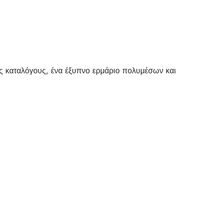
ύς καταλόγους, ένα έξυπνο ερμάριο πολυμέσων και
νοίγει
α
ρτέλα)