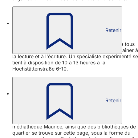
Vivre la culture
Retenir
Apprendre à lire et à écrire
La bibliothèque municipale et musicale propose tous
les mardis des rendez-vous gratuits pour s'entraîner à
la lecture et à l'écriture. Un spécialiste expérimenté se
tient à disposition de 10 à 13 heures à la
Hochstättenstraße 6-10.
Vivre la culture
Retenir
Calendrier des manifestations
Un aperçu de toutes les manifestations de la
bibliothèque municipale et musicale de la
médiathèque Maurice, ainsi que des bibliothèques de
quartier se trouve sur cette page, sous la forme du