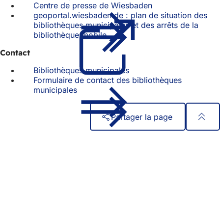
Centre de presse de Wiesbaden
geoportal.wiesbaden.de : plan de situation des
bibliothèques municipales et des arrêts de la
bibliothèque mobile
(S'ouvre
dans
Contact
un
nouvel
Bibliothèques municipales
onglet)
Formulaire de contact des bibliothèques
municipales
Partager la page
Pied
Accès rapide
de
Tous les services
Calendrier des manifestations
page
Bureau des citoyens
Commentaires sur le site web