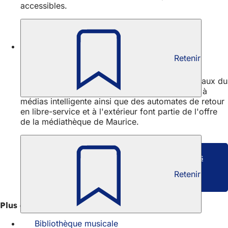
accessibles.
Vivre la culture
Retenir
Équipement technique
WLAN gratuit, des postes Internet sur trois niveaux du
bâtiment, des catalogues en ligne, une armoire à
médias intelligente ainsi que des automates de retour
en libre-service et à l'extérieur font partie de l'offre
de la médiathèque de Maurice.
Programme actuel des manifestations des
bibliothèques municipales
Retenir
PDF
-Fichier
4,01 MB
Plus d'informations
Bibliothèque musicale