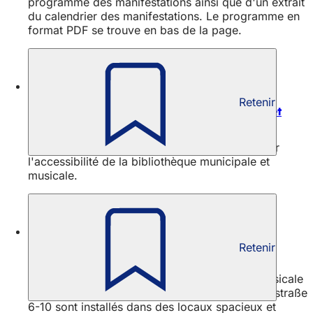
programme des manifestations ainsi que d'un extrait
du calendrier des manifestations. Le programme en
format PDF se trouve en bas de la page.
Vivre la culture
Retenir
Accessibilité de la bibliothèque municipale et
musicale
Vous trouverez ci-dessous des informations sur
l'accessibilité de la bibliothèque municipale et
musicale.
Vivre la culture
Retenir
Locaux de la médiathèque Maurice
La bibliothèque municipale, la bibliothèque musicale
ainsi que le centre de presse de la Hochstättenstraße
6-10 sont installés dans des locaux spacieux et