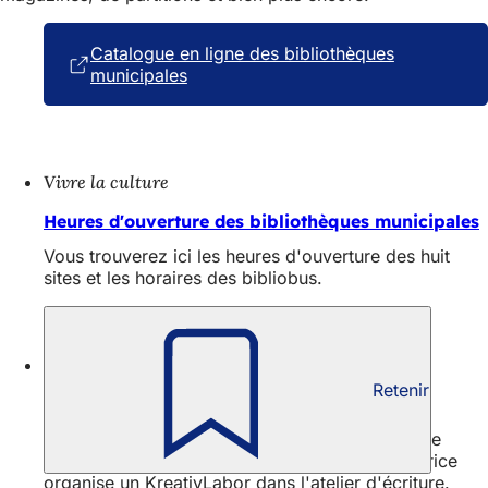
Catalogue en ligne des bibliothèques
municipales
(S'ouvre
dans
un
nouvel
onglet)
Vivre la culture
Heures d'ouverture des bibliothèques municipales
Vous trouverez ici les heures d'ouverture des huit
sites et les horaires des bibliobus.
Vivre la culture
Retenir
KreativLabor - bricoler, jouer, expérimenter
Pour les enfants de six à dix ans, la bibliothèque
municipale et musicale de la médiathèque Maurice
organise un KreativLabor dans l'atelier d'écriture.