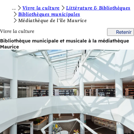
V
Vivre la culture
Littérature & Bibliothèques
Accéder au contenu
Bibliothèques municipales
o
Médiathèque de l'île Maurice
u
Vivre la culture
Retenir
s
Bibliothèque municipale et musicale à la médiathèque
ê
Maurice
t
e
s
i
c
i
: