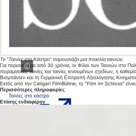
Το "Ταινίες στο Κάστρο" παρουσιάζει μια ποικιλία ταινιών.
Για περισσότερα από 30 χρόνια, οι Φίλοι των Ταινιών στο Πα
πειραματικές ταινίες και ταινίες κινουμένων σχεδίων, η καθε
Βισμπάντεν και τη Γερμανική Επιτροπή Αξιολόγησης Κινημα
Εκτός από την Caligari FilmBühne, το "Film im Schloss" εί
Περισσότερες πληροφορίες
Ταινίες στο κάστρο
(Ανοίγει
Επίσης ενδιαφέρον
σε
νέα
καρτέλα)