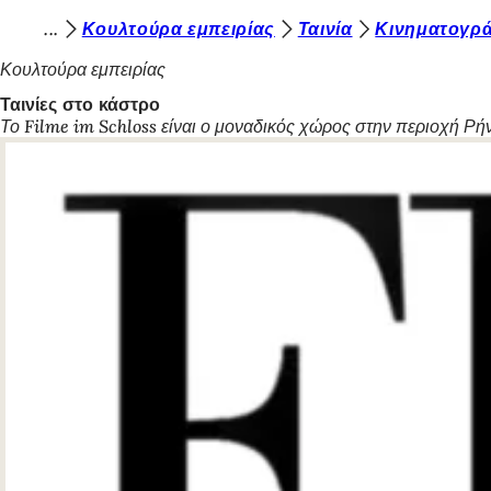
Β
Κουλτούρα εμπειρίας
Ταινία
Κινηματογρά
Μετάβαση στο περιεχόμενο
ρ
Κουλτούρα εμπειρίας
ί
Ταινίες στο κάστρο
Το Filme im Schloss είναι ο μοναδικός χώρος στην περιοχή Ρή
σ
κ
ε
σ
τ
ε
ε
δ
ώ
: