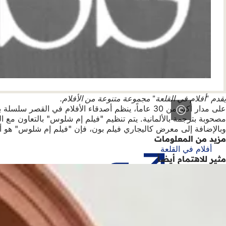
يقدم "أفلام في القلعة" مجموعة متنوعة من الأفلام.
على مدار أكثر من 30 عاماً، ينظم أصدقاء الأفلام ف
مصحوبة بترجمة بالألمانية. يتم تنظيم "فيلم إم شلوس" بالتعاون مع المك
وبالإضافة إلى معرض كاليجاري فيلم بون، فإن "فيلم إم شلوس" هو أي
مزيد من المعلومات
أفلام في القلعة
(يفتح
مثير للاهتمام أيضاً
في
علامة
تبويب
جديدة)