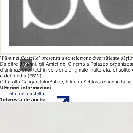
"Film nel Castello" presenta una selezione diversificata di fil
Da oltre 30 anni, gli Amici del Cinema a Palazzo organizzan
d'animazione, tutti in versione originale inalterata, di solit
e dei media (FBW).
Oltre alla Caligari FilmBühne, Film im Schloss è anche la s
Ulteriori informazioni
Film nel castello
(Si
Interessante anche
apre
in
una
nuova
scheda)