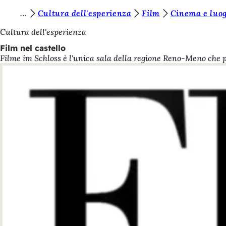
S
Cultura dell'esperienza
Film
Cinema e luog
Vai al contenuto
i
Cultura dell'esperienza
e
Film nel castello
Filme im Schloss è l'unica sala della regione Reno-Meno che pr
t
e
q
u
i
: