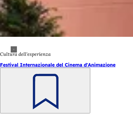
Cultura dell'esperienza
Festival Internazionale del Cinema d'Animazione
Ricorda
Area
Accesso rapido
dei
Tutti i servizi
Calendario degli eventi
piedi
Ufficio del cittadino
Feedback sul sito web