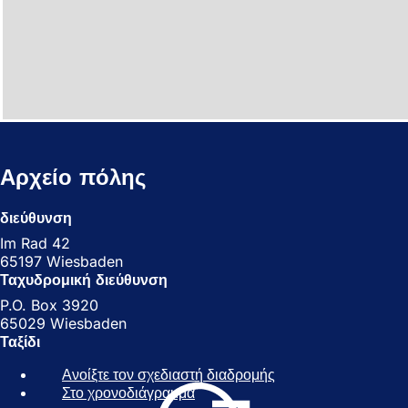
Αρχείο πόλης
διεύθυνση
Im Rad 42
65197 Wiesbaden
Ταχυδρομική διεύθυνση
P.O. Box 3920
65029 Wiesbaden
Ταξίδι
Ανοίξτε τον σχεδιαστή διαδρομής
(
Στο χρονοδιάγραμμα
(
Α