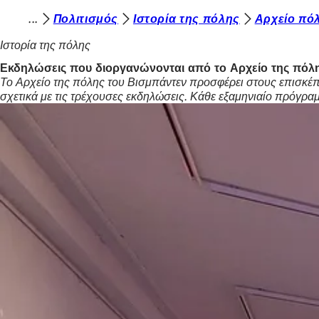
Β
Πολιτισμός
Ιστορία της πόλης
Αρχείο πό
Μετάβαση στο περιεχόμενο
ρ
Ιστορία της πόλης
ί
Εκδηλώσεις που διοργανώνονται από το Αρχείο της πόλ
Το Αρχείο της πόλης του Βισμπάντεν προσφέρει στους επισκέπ
σ
σχετικά με τις τρέχουσες εκδηλώσεις. Κάθε εξαμηνιαίο πρόγραμ
κ
ε
σ
τ
ε
ε
δ
ώ
: