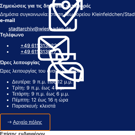
Α
ν
Σημειώσεις για τις δημόσιες μεταφορές
ν
ο
ο
ί
Δημόσια συγκοινωνία: στάση λεωφορείου Kleinfeldchen/Stadta
ί
γ
e-mail
γ
ε
stadtarchiv
wiesbaden
de
ε
ι
Τηλέφωνο
ι
σ
σ
ε
+49 611 313022
ε
ν
+49 611 313977
ν
έ
έ
α
Ώρες λειτουργίας
α
κ
Ώρες λειτουργίας του αναγνωστηρίου:
κ
α
α
ρ
Δευτέρα: 9 π.μ. έως 12 μ.μ.
ρ
τ
Τρίτη: 9 π.μ. έως 4 μ.μ.
τ
έ
Τετάρτη: 9 π.μ. έως 6 μ.μ.
έ
λ
Πέμπτη: 12 έως 16 η ώρα
λ
α
Παρασκευή: κλειστά
α
)
)
Αρχείο πόλης
Επίσης ενδιαφέρον