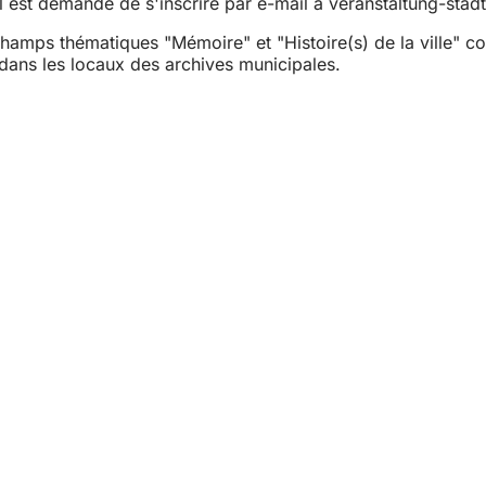
Il est demandé de s'inscrire par e-mail à
veranstaltung-stad
hamps thématiques "Mémoire" et "Histoire(s) de la ville" con
 dans les locaux des archives municipales.