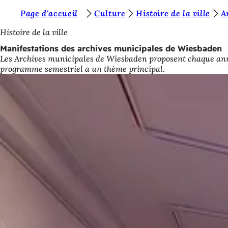
V
Page d'accueil
Culture
Histoire de la ville
A
Accéder au contenu
o
Histoire de la ville
u
Manifestations des archives municipales de Wiesbaden
Les Archives municipales de Wiesbaden proposent chaque anné
s
programme semestriel a un thème principal.
ê
t
e
s
i
c
i
: