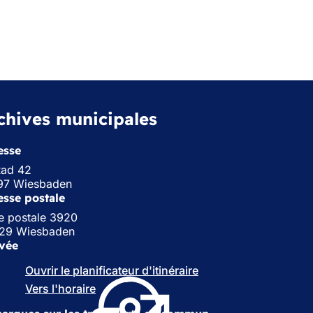
chives municipales
esse
Rad 42
97 Wiesbaden
esse postale
e postale 3920
29 Wiesbaden
ivée
Ouvrir le planificateur d'itinéraire
(
S
Vers l'horaire
(
'
S
o