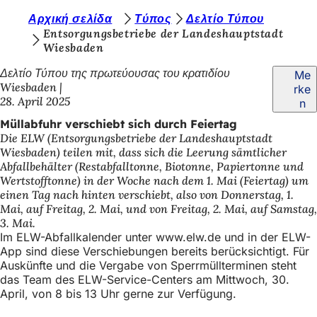
S
Αρχική σελίδα
Τύπος
Δελτίο Τύπου
Inhalt anspringen
Entsorgungsbetriebe der Landeshauptstadt
i
Wiesbaden
e
Δελτίο Τύπου της πρωτεύουσας του κρατιδίου
Me
b
Wiesbaden
rke
28. April 2025
n
e
Müllabfuhr verschiebt sich durch Feiertag
f
Die ELW (Entsorgungsbetriebe der Landeshauptstadt
i
Wiesbaden) teilen mit, dass sich die Leerung sämtlicher
Abfallbehälter (Restabfalltonne, Biotonne, Papiertonne und
n
Wertstofftonne) in der Woche nach dem 1. Mai (Feiertag) um
d
einen Tag nach hinten verschiebt, also von Donnerstag, 1.
Mai, auf Freitag, 2. Mai, und von Freitag, 2. Mai, auf Samstag,
e
3. Mai.
Im ELW-Abfallkalender unter www.elw.de und in der ELW-
n
App sind diese Verschiebungen bereits berücksichtigt. Für
s
Auskünfte und die Vergabe von Sperrmüllterminen steht
das Team des ELW-Service-Centers am Mittwoch, 30.
i
April, von 8 bis 13 Uhr gerne zur Verfügung.
c