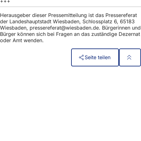
+++
h
h
Herausgeber dieser Pressemitteilung ist das Pressereferat
der Landeshauptstadt Wiesbaden, Schlossplatz 6, 65183
i
Wiesbaden,
pressereferat
wiesbaden
de
. Bürgerinnen und
e
Bürger können sich bei Fragen an das zuständige Dezernat
oder Amt wenden.
r
:
Seite teilen
Fußbereich
Γρήγορη πρόσβαση
Όλες οι υπηρεσίες
Ημερολόγιο εκδηλώσεων
Γραφείο πολιτών
Ανατροφοδότηση σχετικά με την ιστοσελίδα
Νομικά θέματα
Ρυθμίσεις προστασίας δεδομένων