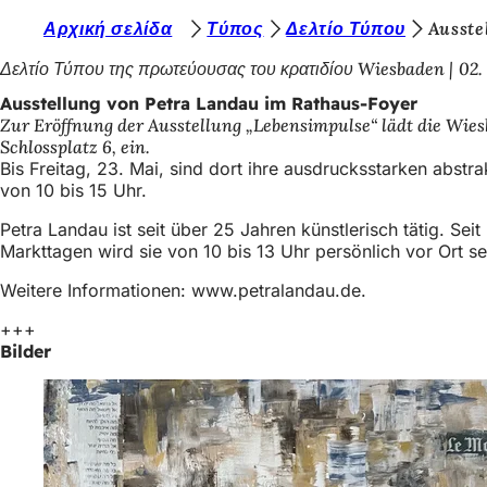
S
Αρχική σελίδα
Τύπος
Δελτίο Τύπου
Ausste
Inhalt anspringen
i
Δελτίο Τύπου της πρωτεύουσας του κρατιδίου Wiesbaden
02.
e
Ausstellung von Petra Landau im Rathaus-Foyer
Zur Eröffnung der Ausstellung „Lebensimpulse“ lädt die Wie
b
Schlossplatz 6, ein.
e
Bis Freitag, 23. Mai, sind dort ihre ausdrucksstarken abst
von 10 bis 15 Uhr.
f
Petra Landau ist seit über 25 Jahren künstlerisch tätig. Se
i
Markttagen wird sie von 10 bis 13 Uhr persönlich vor Ort se
n
Weitere Informationen: www.petralandau.de.
d
+++
e
Bilder
n
s
i
c