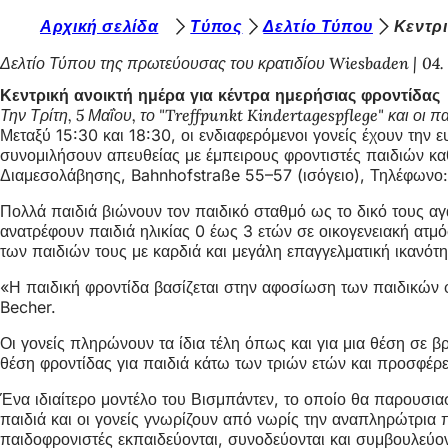
Β
Αρχική σελίδα
Τύπος
Δελτίο Τύπου
Κεντρι
Μετάβαση στο περιεχόμενο
ρ
Δελτίο Τύπου της πρωτεύουσας του κρατιδίου Wiesbaden
04.
ί
Κεντρική ανοικτή ημέρα για κέντρα ημερήσιας φροντίδας
Την Τρίτη, 5 Μαΐου, το "Treffpunkt Kindertagespflege" και ο
σ
Μεταξύ 15:30 και 18:30, οι ενδιαφερόμενοι γονείς έχουν την 
κ
συνομιλήσουν απευθείας με έμπειρους φροντιστές παιδιών καθ
Διαμεσολάβησης, Bahnhofstraße 55–57 (ισόγειο), Τηλέφωνο:
ε
Πολλά παιδιά βιώνουν τον παιδικό σταθμό ως το δικό τους αγαπ
σ
ανατρέφουν παιδιά ηλικίας 0 έως 3 ετών σε οικογενειακή ατ
τ
των παιδιών τους με καρδιά και μεγάλη επαγγελματική ικανό
ε
«Η παιδική φροντίδα βασίζεται στην αφοσίωση των παιδικών φ
ε
Becher.
δ
Οι γονείς πληρώνουν τα ίδια τέλη όπως και για μια θέση σε
θέση φροντίδας για παιδιά κάτω των τριών ετών και προσφέρει
ώ
:
Ένα ιδιαίτερο μοντέλο του Βισμπάντεν, το οποίο θα παρουσιαστ
παιδιά και οι γονείς γνωρίζουν από νωρίς την αναπληρώτρια π
παιδοφρονιστές εκπαιδεύονται, συνοδεύονται και συμβουλεύο