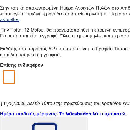
Στην τοπική αποκεντρωμένη Ημέρα Ανοιχτών Πυλών στο Amöneb
λειτουργεί η παιδική φροντίδα στην καθημερινότητα. Περισσό
aktuelles
(Ανοίγει
σε
Την Τρίτη, 12 Μαΐου, θα πραγματοποιηθεί η επόμενη ενημερωτ
νέα
Για αυτό απαιτείται εγγραφή. Όλες οι ημερομηνίες και περισσ
καρτέλα)
Εκδότης του παρόντος δελτίου τύπου είναι το Γραφείο Τύπο
αρμόδια υπηρεσία ή γραφείο.
Επίσης ενδιαφέρον
11/5/2026
Δελτίο Τύπου της πρωτεύουσας του κρατιδίου Wi
Ημέρα παιδικής μέριμνας: Το Wiesbaden λέει ευχαριστώ