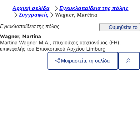
Β
Αρχική σελίδα
Εγκυκλοπαίδεια της πόλης
Μετάβαση στο περιεχόμενο
Συγγραφείς
Wagner, Martina
ρ
Εγκυκλοπαίδεια της πόλης
Θυμηθείτε το
ί
Wagner, Martina
σ
Martina Wagner M.A., πτυχιούχος αρχειονόμος (FH),
κ
επικεφαλής του Επισκοπικού Αρχείου Limburg
ε
Μοιραστείτε τη σελίδα
σ
Περιοχή
Γρήγορη πρόσβαση
τ
ποδιών
Όλες οι υπηρεσίες
ε
Ημερολόγιο εκδηλώσεων
ε
Γραφείο πολιτών
Ανατροφοδότηση σχετικά με την ιστοσελίδα
δ
ώ
:
Νομικά θέματα
Ρυθμίσεις προστασίας δεδομένων