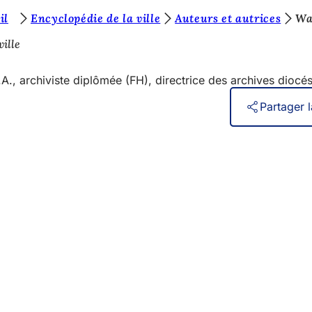
il
Encyclopédie de la ville
Auteurs et autrices
Wa
ville
., archiviste diplômée (FH), directrice des archives dioc
Partager 
ifestations
ns
le site web
identialité
ation