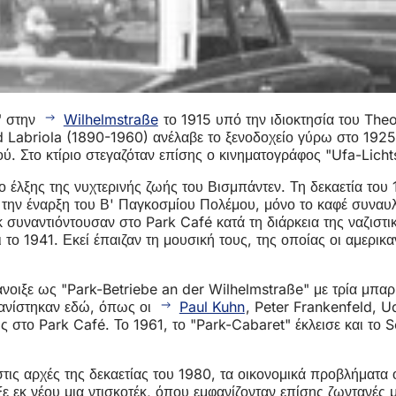
e" στην
Wilhelmstraße
το 1915 υπό την ιδιοκτησία του The
 Labriola (1890-1960) ανέλαβε το ξενοδοχείο γύρω στο 1925 
. Στο κτίριο στεγαζόταν επίσης ο κινηματογράφος "Ufa-Lichts
έλξης της νυχτερινής ζωής του Βισμπάντεν. Τη δεκαετία του 1
ά την έναρξη του Β' Παγκοσμίου Πολέμου, μόνο το καφέ συναυλ
γκ συναντιόντουσαν στο Park Café κατά τη διάρκεια της ναζισ
το 1941. Εκεί έπαιζαν τη μουσική τους, της οποίας οι αμερικα
νοιξε ως "Park-Betriebe an der Wilhelmstraße" με τρία μπαρ 
φανίστηκαν εδώ, όπως οι
Paul Kuhn
, Peter Frankenfeld, U
 στο Park Café. Το 1961, το "Park-Cabaret" έκλεισε και το 
 στις αρχές της δεκαετίας του 1980, τα οικονομικά προβλήματα
 εκ νέου μια ντισκοτέκ, όπου εμφανίζονταν επίσης ζωντανές μ