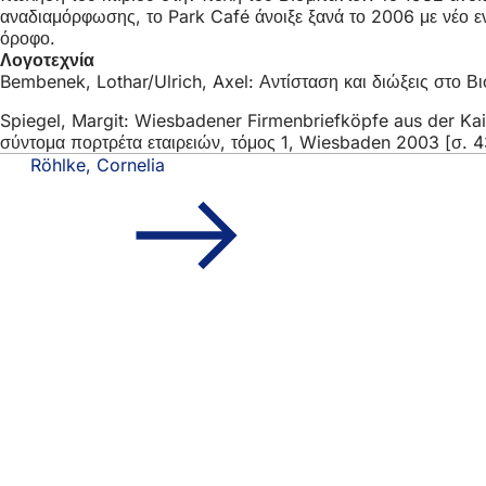
αναδιαμόρφωσης, το Park Café άνοιξε ξανά το 2006 με νέο εν
όροφο.
Λογοτεχνία
Bembenek, Lothar/Ulrich, Axel: Αντίσταση και διώξεις στο 
Spiegel, Margit: Wiesbadener Firmenbriefköpfe aus der Kais
σύντομα πορτρέτα εταιρειών, τόμος 1, Wiesbaden 2003 [σ. 4
Röhlke, Cornelia
Περιοχή
Γρήγορη πρόσβασ
ποδιών
Όλες οι υπη
Ημερολόγιο
Γραφείο πο
Ανατροφοδότ
Νομικά θέματα