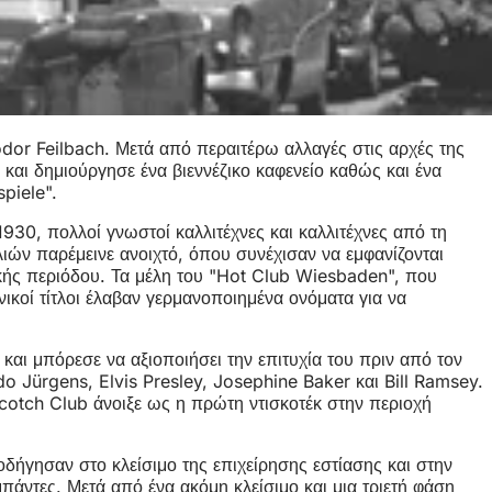
odor Feilbach. Μετά από περαιτέρω αλλαγές στις αρχές της
και δημιούργησε ένα βιεννέζικο καφενείο καθώς και ένα
piele".
930, πολλοί γνωστοί καλλιτέχνες και καλλιτέχνες από τη
ιών παρέμεινε ανοιχτό, όπου συνέχισαν να εμφανίζονται
τικής περιόδου. Τα μέλη του "Hot Club Wiesbaden", που
νικοί τίτλοι έλαβαν γερμανοποιημένα ονόματα για να
και μπόρεσε να αξιοποιήσει την επιτυχία του πριν από τον
do Jürgens, Elvis Presley, Josephine Baker και Bill Ramsey.
Scotch Club άνοιξε ως η πρώτη ντισκοτέκ στην περιοχή
 οδήγησαν στο κλείσιμο της επιχείρησης εστίασης και στην
πάντες. Μετά από ένα ακόμη κλείσιμο και μια τριετή φάση