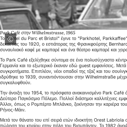
Park Café στην Wilhelmstrasse, 1965
Το "Hotel du Parc et Bristol" έγινε το "Parkhotel, Parkkaffe
δεκαετίας του 1920, ο εστιάτορας της Φρανκφούρτης Bernhard
συναυλιακό καφέ με καμπαρέ και ένα θέατρο καμπαρέ και χορού
Το Park Café εξελίχθηκε σύντομα σε ένα πολυσύχναστο κέντρο 
Γερμανία και το εξωτερικό έκαναν εδώ guest εμφανίσεις. Μετ
συγκροτήματα. Επιπλέον, νέοι οπαδοί της τζαζ και του σουίν
ιδρύθηκε το 1939, συναντιόντουσαν στην Wilhelmstraße μέχρι 
συγκαλυφθούν.
Την άνοιξη του 1954, το πρόσφατα ανακαινισμένο Park Café ά
Δεύτερο Παγκόσμιο Πόλεμο. Πολλοί διάσημοι καλλιτέχνες εμ
Άλλοι, όπως ο Ρομπέρτο Μπλάνκο, ξεκίνησαν την καριέρα τους
Ρήνος-Μάιν.
Μετά τον θάνατο του επί σειρά ετών ιδιοκτήτη Orest Labriola
πώληση του κτιρίου στην πόλη του Βισμπάντεν. Το 1982 άνοιξε