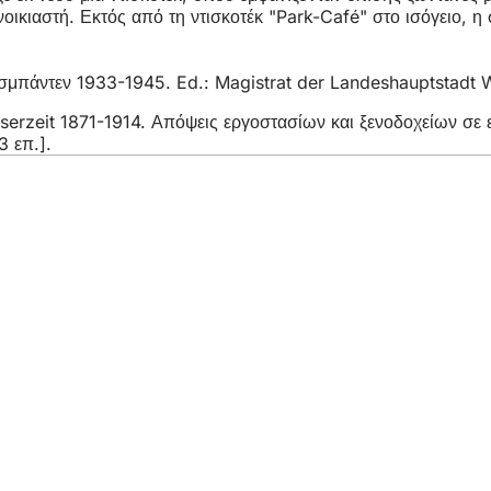
οικιαστή. Εκτός από τη ντισκοτέκ "Park-Café" στο ισόγειο, 
Βισμπάντεν 1933-1945. Ed.: Magistrat der Landeshauptstadt 
erzeit 1871-1914. Απόψεις εργοστασίων και ξενοδοχείων σε ε
3 επ.].
η
ρεσίες
 εκδηλώσεων
λιτών
ηση σχετικά με την ιστοσελίδα