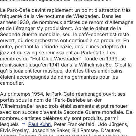
Le Park-Café devint rapidement un point d'attraction très
fréquenté de la vie nocturne de Wiesbaden. Dans les
années 1930, de nombreux artistes de renom d'Allemagne
et de l'étranger s'y produisirent. Après le début de la
Seconde Guerre mondiale, seul le café-concert est resté
ouvert, où des orchestres ont continué à se produire. En
outre, pendant la période nazie, des jeunes adeptes du
jazz et du swing se réunissaient au Park-Café. Les
membres du "Hot Club Wiesbaden", fondé en 1939, se
réunissaient jusqu'en 1941 dans la Wilhelmstraße. C'est là
qu'ils jouaient leur musique, dont les titres américains
étaient accompagnés de noms germanisés pour les
camoufler.
Au printemps 1954, le Park-Café réaménagé ouvrit ses
portes sous le nom de "Park-Betriebe an der
Wilhelmstraße" avec trois établissements et put renouer
avec son succès d'avant la Seconde Guerre mondiale. De
nombreux artistes célèbres s'y sont produits, parmi
lesquels
Paul Kuhn
, Peter Frankenfeld, Udo Jürgens,
Elvis Presley, Josephine Baker, Bill Ramsey. D'autres,