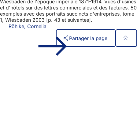
Wiesbaden de l'époque impériale 1871-1914. Vues d'usines
et d'hôtels sur des lettres commerciales et des factures. 50
exemples avec des portraits succincts d'entreprises, tome
1, Wiesbaden 2003 [p. 43 et suivantes].
Röhlke, Cornelia
Partager la page
Pied
Accès rapide
de
Tous les services
Calendrier des manifestations
page
Bureau des citoyens
Commentaires sur le site web
Mentions légales
Paramètres de confidentialité
Conditions d'utilisation
Déclaration d'accessibilité