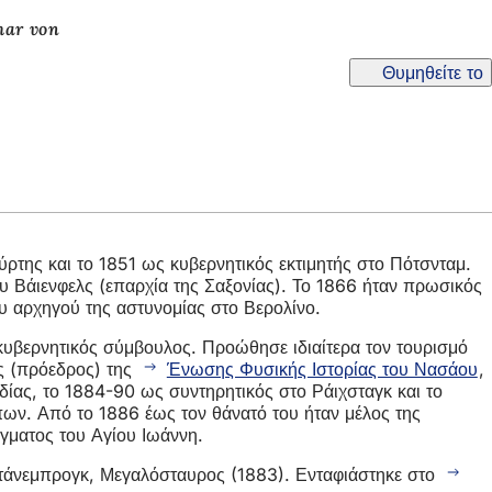
har von
Θυμηθείτε το
ρτης και το 1851 ως κυβερνητικός εκτιμητής στο Πότσνταμ.
υ Βάιενφελς (επαρχία της Σαξονίας). Το 1866 ήταν πρωσικός
ου αρχηγού της αστυνομίας στο Βερολίνο.
κυβερνητικός σύμβουλος. Προώθησε ιδιαίτερα τον τουρισμό
ής (πρόεδρος) της
Ένωσης Φυσικής Ιστορίας του Νασάου
,
δίας, το 1884-90 ως συντηρητικός στο Ράιχσταγκ και το
ν. Από το 1886 έως τον θάνατό του ήταν μέλος της
ματος του Αγίου Ιωάννη.
 Ντάνεμπρογκ, Μεγαλόσταυρος (1883). Ενταφιάστηκε στο