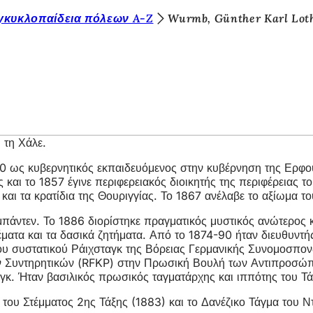
γκυκλοπαίδεια πόλεων A-Z
Wurmb, Günther Karl Lot
 τη Χάλε.
0 ως κυβερνητικός εκπαιδευόμενος στην κυβέρνηση της Ερφού
ι το 1857 έγινε περιφερειακός διοικητής της περιφέρειας το
 και τα κρατίδια της Θουριγγίας. Το 1867 ανέλαβε το αξίωμα τ
μπάντεν. Το 1886 διορίστηκε πραγματικός μυστικός ανώτερος 
θέματα και τα δασικά ζητήματα. Από το 1874-90 ήταν διευθυντ
 του συστατικού Ράιχσταγκ της Βόρειας Γερμανικής Συνομοσπον
ν Συντηρητικών (RFKP) στην Πρωσική Βουλή των Αντιπροσώπω
 Ήταν βασιλικός πρωσικός ταγματάρχης και ιππότης του Τάγ
ς του Στέμματος 2ης Τάξης (1883) και το Δανέζικο Τάγμα του