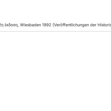
2η έκδοση, Wiesbaden 1992 (Veröffentlichungen der Histori
η
ρεσίες
 εκδηλώσεων
λιτών
ηση σχετικά με την ιστοσελίδα
προστασίας δεδομένων