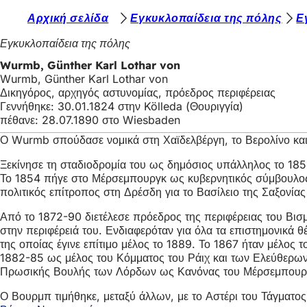
Β
Αρχική σελίδα
Εγκυκλοπαίδεια της πόλης
Ε
Μετάβαση στο περιεχόμενο
ρ
Εγκυκλοπαίδεια της πόλης
ί
Wurmb, Günther Karl Lothar von
Wurmb, Günther Karl Lothar von
σ
Δικηγόρος, αρχηγός αστυνομίας, πρόεδρος περιφέρειας
κ
Γεννήθηκε: 30.01.1824 στην Kölleda (Θουριγγία)
πέθανε: 28.07.1890 στο Wiesbaden
ε
Ο Wurmb σπούδασε νομικά στη Χαϊδελβέργη, το Βερολίνο και
σ
Ξεκίνησε τη σταδιοδρομία του ως δημόσιος υπάλληλος το 185
τ
Το 1854 πήγε στο Μέρσεμπουργκ ως κυβερνητικός σύμβουλος κα
ε
πολιτικός επίτροπος στη Δρέσδη για το Βασίλειο της Σαξονίας
ε
Από το 1872-90 διετέλεσε πρόεδρος της περιφέρειας του Βισ
στην περιφέρειά του. Ενδιαφερόταν για όλα τα επιστημονικά 
δ
της οποίας έγινε επίτιμο μέλος το 1889. Το 1867 ήταν μέλος
ώ
1882-85 ως μέλος του Κόμματος του Ράιχ και των Ελεύθερω
Πρωσικής Βουλής των Λόρδων ως Κανόνας του Μέρσεμπουργκ.
:
Ο Βουρμπ τιμήθηκε, μεταξύ άλλων, με το Αστέρι του Τάγματο