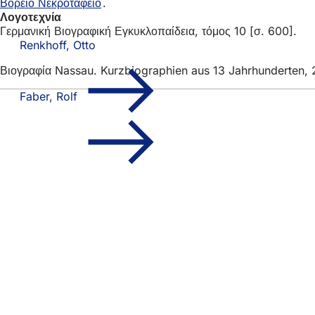
Βόρειο Νεκροταφείο
.
Λογοτεχνία
Γερμανική Βιογραφική Εγκυκλοπαίδεια, τόμος 10 [σ. 600].
Renkhoff, Otto
Βιογραφία Nassau. Kurzbiographien aus 13 Jahrhunderten, 
Faber, Rolf
Περιοχή
Γρήγορη πρόσβασ
ποδιών
Όλες οι υπη
Ημερολόγιο
Γραφείο πο
Ανατροφοδότ
Νομικά θέματα
Ρυθμίσεις 