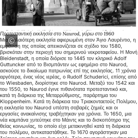
Προτεσταντική εκκλησία στο Naurod, γύρω στο 1960
Μια παλαιότερη εκκλησία αφιερωμένη στον Άγιο Λαυρέντιο, η
εμφάνιση της οποίας απεικονίζεται σε σχέδιο του 1580,
βρισκόταν στην περιοχή του σημερινού νεκροταφείου. Η Μονή
Bleidenstadt, η οποία διόρισε το 1445 τον κληρικό Adolf
Guttuncker από το Βισμπάντεν ως εφημέριο στο Naurod,
ασκούσε το δικαίωμα πατρωνίας επί της εκκλησίας. 11 χρόνια
αργότερα, ένας νέος ιερέας, ο Rudolf Schuderici, επίσης από
το Wiesbaden, διορίστηκε στο Naurod. Μεταξύ του 1542 και
του 1550, το Naurod έγινε πιθανότατα προτεσταντικό και,
κατά τη διάρκεια της Μεταρρύθμισης, παράρτημα του
Kloppenheim. Κατά τη διάρκεια του Τριακονταετούς Πολέμου,
η εκκλησία του Naurod υπέστη σοβαρές ζημιές και οι
εργασίες ανακαίνισης τραβήχτηκαν για χρόνια. Το 1650, μια
νέα καμπάνα χυτεύτηκε στο Μάιντς και το δισκοπότηρο της
θείας κοινωνίας, το οποίο είχε μετακινηθεί κατά τη διάρκεια
του πολέμου, αντικαταστάθηκε. Το 1670 αγοράστηκαν μια