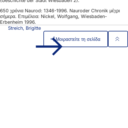
(Geschichte der Stadt Wiesbaden 2).
650 χρόνια Naurod: 1346-1996. Nauroder Chronik μέχρι
σήμερα. Επιμέλεια: Nickel, Wolfgang, Wiesbaden-
Erbenheim 1996.
Streich, Brigitte
Μοιραστείτε τη σελίδα
Περιοχή
Γρήγορη πρόσβαση
ποδιών
Όλες οι υπηρεσίες
Ημερολόγιο εκδηλώσεων
Γραφείο πολιτών
Ανατροφοδότηση σχετικά με την ιστοσελίδα
Νομικά θέματα
Ρυθμίσεις προστασίας δεδομένων
Όροι χρήσης
Δήλωση για την προσβασιμότητα