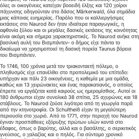
όλες οι οικογένειες κατείχαν βοοειδή έλξης και 120 χοίροι
πάχυνσης οδηγούνταν στο δάσος Märkerwald, όλα σημάδια
μιας κάποιας ευημερίας. Παρόλο που οι καλλιεργήσιμες
εκτάσεις στο Naurod δεν ήταν ιδιαίτερα παραγωγικές, η
αφθονία ξύλου και οι μεγάλες δασικές εκτάσεις της κοινότητας
είναι ακόμη και σήμερα χαρακτηριστικές. Το Naurod ανήκε στη
βασιλική αυλή του Βισμπάντεν- ο δήμος είχε πάντα το
δικαίωμα να χρησιμοποιεί τη δασική πορεία Taunus βόρεια
του Βισμπάντεν.
Το 1746, 100 χρόνια μετά τον τριακονταετή πόλεμο, ο
πληθυσμός είχε επανέλθει στο προπολεμικό του επίπεδο:
υπήρχαν και πάλι 23 οικογένειες, η καθεμία με μια ομάδα,
καθώς και 13 χειρώνακτες και ένας παρακατιανός, ο οποίος
έπρεπε να εργάζεται κατά καιρούς ως ημερομίσθιος. Αυτοί οι
180 άνθρωποι είχαν συνολικά 38 σπίτια, 25 αχυρώνες και 18
στάβλους. Το Naurod ζούσε λιγότερο από τη γεωργία παρά
από την κτηνοτροφία. Οι Schultheiß είχαν τη μεγαλύτερη
περιουσία στο χωριό. Από το 1771, στην περιοχή του Naurod
έγιναν προσπάθειες εξόρυξης πρώτων υλών κοντά στο
έδαφος, όπως ο βαρύτης, αλλά και ο βασάλτης, ο σερικιτικός
γνεύσιος, ο χαλαζίας και ο πηλός. Για σύντομο χρονικό