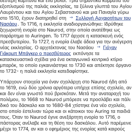
δεύτερη καμπάνα και ένα ρολόι. Τρία σημαντικά κομμάτια του
εξοπλισμού της παλιάς εκκλησίας, τα ξύλινα γλυπτά του Αγίου
Λαυρέντιου και του Αγίου Σεβαστιανού και μια Παναγία γύρω
στο 1510, έχουν διατηρηθεί στη
Συλλογή Αρχαιοτήτων του
Νασάου
. Το 1716, η εκκλησία αναδιοργανώθηκε: Ιδρύθηκε
ξεχωριστή ενορία στο Naurod, στην οποία ανατέθηκε ως
παράρτημα το Auringen. Το 1717 άρχισε η κατασκευή ενός
πρεσβυτερίου. Το 1727, η ενορία έλαβε άδεια για την ανέγερση
νέας εκκλησίας. Ο αρχιτέκτονας του Νασάου
Γιόχαν
Γιάκομπ Μπάγκερ ο πρεσβύτερος
εκπόνησε τα
κατασκευαστικά σχέδια για ένα οκταγωνικό κεντρικό κτίριο
μπαρόκ, το οποίο εγκαινιάστηκε το 1730 και απέκτησε όργανο
το 1732- η παλιά εκκλησία κατεδαφίστηκε.
Υπάρχουν στοιχεία για έναν σχολάρχη στο Naurod ήδη από
το 1619, ενώ δύο χρόνια αργότερα υπήρχε επίσης σχολείο, αν
και δεν είναι γνωστό πού βρισκόταν. Μετά την αναταραχή του
πολέμου, το 1668 το Naurod μπόρεσε να προσλάβει και πάλι
δικό του δάσκαλο και το 1680-84 χτίστηκε ένα νέο σχολείο,
στο οποίο έστελναν τώρα και οι κάτοικοι του Auring τα παιδιά
τους. Όταν το Naurod έγινε ανεξάρτητη ενορία το 1716, ο
πάστορας ανέλαβε και τη θέση του δασκάλου. Αυτό παρέμεινε
μέχρι το 1774, αν και ο εφημέριος της ενορίας κατά καιρούς