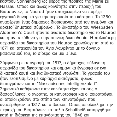
κάστρου Sonnenberg ως μέρος της προίκας της Marie zu
Nassau. Όπως και άλλες κοινότητες στην περιοχή του
Βισμπάντεν, το Naurod ήταν υποχρεωμένο να παρέχει
εργατικό δυναμικό για την περιουσία του κάστρου. Το 1360
αναφέρεται ένας δήμαρχος διορισμένος από τον ηγεμόνα και
αρκετοί δημοτικοί σύμβουλοι. Το δικαστήριο του Wiesbaden
Aldermen's Court ήταν το ανώτατο δικαστήριο για το Naurod
και ήταν υπεύθυνο για την ποινική δικαιοδοσία. Η παλαιότερη
σφραγίδα του δικαστηρίου του Naurod χρονολογείται από το
1671 και απεικονίζει τον Άγιο Λαυρέντιο με το όργανο
βασανισμού του, το σίδερο και μια Βίβλο.
Σύμφωνα με απογραφή του 1817, ο δήμαρχος φύλαγε τη
σφραγίδα του δικαστηρίου και σημαντικά έγγραφα σε ένα
δικαστικό κουτί και ένα δικαστικό ντουλάπι. Το γραφείο του
ήταν εξοπλισμένο με κυρίαρχα διατάγματα, φύλλα
διαταγμάτων και το "Nassauisches Intelligenzblatt".
Σημαντικά καθήκοντα στην κοινότητα είχαν επίσης ο
δασοφύλακας, ο αγρότης, οι κτηνοτρόφοι και οι χοιροτρόφοι,
οι οποίοι ζούσαν στα σπίτια των κτηνοτρόφων που
αναφέρθηκαν το 1817, και ο βοσκός. Όπως σε ολόκληρη την
περιοχή του Βισμπάντεν, το παλιό Schultheiß καταργήθηκε
κατά τη διάρκεια της επανάστασης του 1848 και