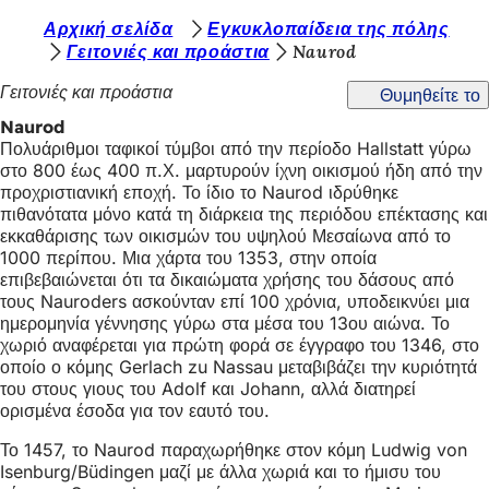
Β
Αρχική σελίδα
Εγκυκλοπαίδεια της πόλης
Μετάβαση στο περιεχόμενο
Γειτονιές και προάστια
Naurod
ρ
Γειτονιές και προάστια
Θυμηθείτε το
ί
Naurod
σ
Πολυάριθμοι ταφικοί τύμβοι από την περίοδο Hallstatt γύρω
κ
στο 800 έως 400 π.Χ. μαρτυρούν ίχνη οικισμού ήδη από την
προχριστιανική εποχή. Το ίδιο το Naurod ιδρύθηκε
ε
πιθανότατα μόνο κατά τη διάρκεια της περιόδου επέκτασης και
σ
εκκαθάρισης των οικισμών του υψηλού Μεσαίωνα από το
1000 περίπου. Μια χάρτα του 1353, στην οποία
τ
επιβεβαιώνεται ότι τα δικαιώματα χρήσης του δάσους από
ε
τους Nauroders ασκούνταν επί 100 χρόνια, υποδεικνύει μια
ημερομηνία γέννησης γύρω στα μέσα του 13ου αιώνα. Το
ε
χωριό αναφέρεται για πρώτη φορά σε έγγραφο του 1346, στο
οποίο ο κόμης Gerlach zu Nassau μεταβιβάζει την κυριότητά
δ
του στους γιους του Adolf και Johann, αλλά διατηρεί
ώ
ορισμένα έσοδα για τον εαυτό του.
:
Το 1457, το Naurod παραχωρήθηκε στον κόμη Ludwig von
Isenburg/Büdingen μαζί με άλλα χωριά και το ήμισυ του