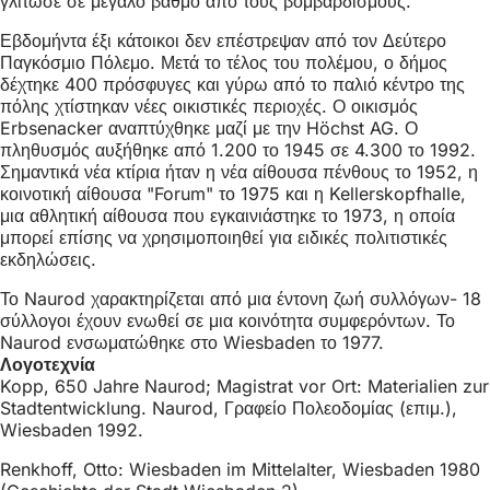
γλίτωσε σε μεγάλο βαθμό από τους βομβαρδισμούς.
Εβδομήντα έξι κάτοικοι δεν επέστρεψαν από τον Δεύτερο
Παγκόσμιο Πόλεμο. Μετά το τέλος του πολέμου, ο δήμος
δέχτηκε 400 πρόσφυγες και γύρω από το παλιό κέντρο της
πόλης χτίστηκαν νέες οικιστικές περιοχές. Ο οικισμός
Erbsenacker αναπτύχθηκε μαζί με την Höchst AG. Ο
πληθυσμός αυξήθηκε από 1.200 το 1945 σε 4.300 το 1992.
Σημαντικά νέα κτίρια ήταν η νέα αίθουσα πένθους το 1952, η
κοινοτική αίθουσα "Forum" το 1975 και η Kellerskopfhalle,
μια αθλητική αίθουσα που εγκαινιάστηκε το 1973, η οποία
μπορεί επίσης να χρησιμοποιηθεί για ειδικές πολιτιστικές
εκδηλώσεις.
Το Naurod χαρακτηρίζεται από μια έντονη ζωή συλλόγων- 18
σύλλογοι έχουν ενωθεί σε μια κοινότητα συμφερόντων. Το
Naurod ενσωματώθηκε στο Wiesbaden το 1977.
Λογοτεχνία
Kopp, 650 Jahre Naurod; Magistrat vor Ort: Materialien zur
Stadtentwicklung. Naurod, Γραφείο Πολεοδομίας (επιμ.),
Wiesbaden 1992.
Renkhoff, Otto: Wiesbaden im Mittelalter, Wiesbaden 1980