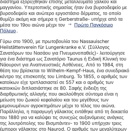
διάστημα εξορύχθηκαν επίσης μεταλλεύματα χαλκού και
μαγγανίου. Υπερτοπικής σημασίας ήταν ένα βυρσοδεψείο με
βυρσοδεψείο και ανώτερο εργοστάσιο δέρματος, το οποίο
θυμίζει ακόμη και σήμερα η Gerberstraße- υπήρχε από τα
μέσα του 19ου αιώνα μέχρι τον
Πρώτο Παγκόσμιο
Πόλεμο
.
Γύρω στο 1900, με πρωτοβουλία του Nassauischer
Heilstättenverein für Lungenkranke e.V. (Σύλλογος
Σανατόρων του Νασάου για Πνευμονοπαθείς)- λειτούργησε
για ένα διάστημα ως Σανατόριο Taunus ή Ειδική Κλινική του
Νάουροντ για Αναπνευστικές Ασθένειες. Από το 1984, στη
θέση του βρίσκεται το Wilhelm-Kempf-Haus, ένα συνεδριακό
κέντρο της επισκοπής του Limburg. Το 1855, ο αριθμός των
κατοίκων είχε τριπλασιαστεί σε 557 και ο αριθμός των
κατοικιών διπλασιάστηκε σε 80. Σαφής ένδειξη της
διαρθρωτικής αλλαγής που ακολούθησε σύντομα είναι η
μείωση του ζωικού κεφαλαίου και του μεγέθους των
μεμονωμένων αγροκτημάτων μέχρι το τέλος του αιώνα.
Παράλληλα, η παραγωγή γάλακτος εντάθηκε από τη δεκαετία
του 1880 για να καλύψει τις συνεχώς αυξανόμενες ανάγκες
της λουτρόπολης του Βισμπάντεν- το 1900 υπήρχαν τρεις
έμποροι γάλακτος στο Naurod. Ο αριθμός των μεγαλύτερων