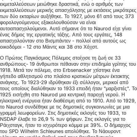
εκμεταλλεύσεων μειώθηκε δραστικά, ενώ ο αριθμός των
εκμεταλλεύσεων μερικής απασχόλησης με εκτάσεις μικρότερες
των δύο εκταρίων αυξήθηκε. Το 1927, μόνο 61 από τους 373
φορολογούμενους εξακολουθούσαν να είναι
αυτοαπασχολούμενοι. Αυτό σήμαινε ότι το Naurod είχε γίνει
ένας δήμος της εργατικής τάξης. Από τους εργάτες, 148
απασχολούνταν στο Βισμπάντεν - πολλοί από αυτούς ως
οικοδόμοι - 12 στο Μάιντς και 38 στο Χόχστ.
Ο Πρώτος Παγκόσμιος Πόλεμος στοίχισε τη ζωή σε 33
ανθρώπους- 19 άνθρωποι πέθαναν στην επιδημία γρίπης του
1918. Μετά τον πόλεμο, στο Erbsenacker χτίστηκε ένα
γήπεδο αθλητισμού στο πλαίσιο κρατικών μέτρων έκτακτης
ανάγκης. Το 1923-29 ιδρύθηκαν έξι σύλλογοι, μερικοί από
τους οποίους διαλύθηκαν το 1933 επειδή ήταν "μαρξιστές". Το
1925 εισήχθη στο Naurod μια κεντρική παροχή νερού. Η
ηλεκτρική ενέργεια ήταν διαθέσιμη από το 1910. Από το 1929,
το Naurod συνδέθηκε με τις δημοτικές συγκοινωνίες με μια
γραμμή λεωφορείων. Στις δημοτικές εκλογές του 1933, το
NSDAP έλαβε το 26,9 % των ψήφων. Στις εκλογές για το
Ράιχσταγκ, ήταν το ισχυρότερο κόμμα με 39%. Ο δήμαρχος
του SPD Wilhelm Schleunes απολύθηκε. Το Νάουροντ