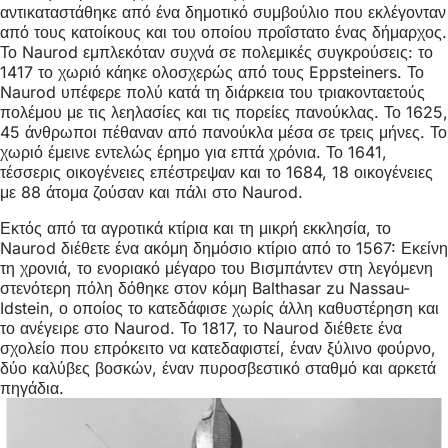
αντικαταστάθηκε από ένα δημοτικό συμβούλιο που εκλέγονταν
από τους κατοίκους και του οποίου προΐστατο ένας δήμαρχος.
Το Naurod εμπλεκόταν συχνά σε πολεμικές συγκρούσεις: το
1417 το χωριό κάηκε ολοσχερώς από τους Eppsteiners. Το
Naurod υπέφερε πολύ κατά τη διάρκεια του τριακονταετούς
πολέμου με τις λεηλασίες και τις πορείες πανούκλας. Το 1625,
45 άνθρωποι πέθαναν από πανούκλα μέσα σε τρεις μήνες. Το
χωριό έμεινε εντελώς έρημο για επτά χρόνια. Το 1641,
τέσσερις οικογένειες επέστρεψαν και το 1684, 18 οικογένειες
με 88 άτομα ζούσαν και πάλι στο Naurod.
Εκτός από τα αγροτικά κτίρια και τη μικρή εκκλησία, το
Naurod διέθετε ένα ακόμη δημόσιο κτίριο από το 1567: Εκείνη
τη χρονιά, το ενοριακό μέγαρο του Βισμπάντεν στη λεγόμενη
στενότερη πόλη δόθηκε στον κόμη Balthasar zu Nassau-
Idstein, ο οποίος το κατεδάφισε χωρίς άλλη καθυστέρηση και
το ανέγειρε στο Naurod. Το 1817, το Naurod διέθετε ένα
σχολείο που επρόκειτο να κατεδαφιστεί, έναν ξύλινο φούρνο,
δύο καλύβες βοσκών, έναν πυροσβεστικό σταθμό και αρκετά
πηγάδια.