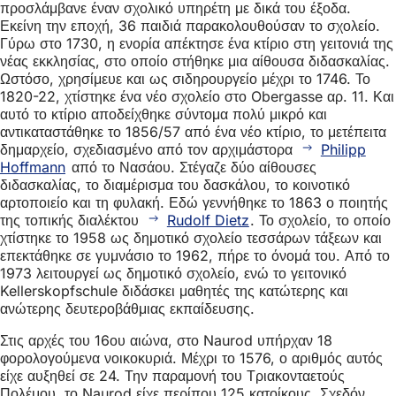
προσλάμβανε έναν σχολικό υπηρέτη με δικά του έξοδα.
Εκείνη την εποχή, 36 παιδιά παρακολουθούσαν το σχολείο.
Γύρω στο 1730, η ενορία απέκτησε ένα κτίριο στη γειτονιά της
νέας εκκλησίας, στο οποίο στήθηκε μια αίθουσα διδασκαλίας.
Ωστόσο, χρησίμευε και ως σιδηρουργείο μέχρι το 1746. Το
1820-22, χτίστηκε ένα νέο σχολείο στο Obergasse αρ. 11. Και
αυτό το κτίριο αποδείχθηκε σύντομα πολύ μικρό και
αντικαταστάθηκε το 1856/57 από ένα νέο κτίριο, το μετέπειτα
δημαρχείο, σχεδιασμένο από τον αρχιμάστορα
Philipp
Hoffmann
από το Νασάου. Στέγαζε δύο αίθουσες
διδασκαλίας, το διαμέρισμα του δασκάλου, το κοινοτικό
αρτοποιείο και τη φυλακή. Εδώ γεννήθηκε το 1863 ο ποιητής
της τοπικής διαλέκτου
Rudolf Dietz
. Το σχολείο, το οποίο
χτίστηκε το 1958 ως δημοτικό σχολείο τεσσάρων τάξεων και
επεκτάθηκε σε γυμνάσιο το 1962, πήρε το όνομά του. Από το
1973 λειτουργεί ως δημοτικό σχολείο, ενώ το γειτονικό
Kellerskopfschule διδάσκει μαθητές της κατώτερης και
ανώτερης δευτεροβάθμιας εκπαίδευσης.
Στις αρχές του 16ου αιώνα, στο Naurod υπήρχαν 18
φορολογούμενα νοικοκυριά. Μέχρι το 1576, ο αριθμός αυτός
είχε αυξηθεί σε 24. Την παραμονή του Τριακονταετούς
Πολέμου, το Naurod είχε περίπου 125 κατοίκους. Σχεδόν