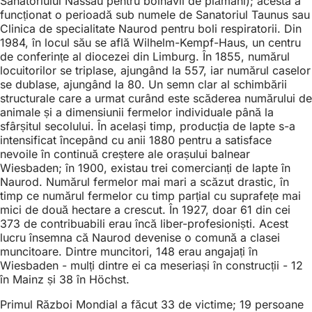
Sanatoriului Nassau pentru bolnavii de plămâni); acesta a
funcționat o perioadă sub numele de Sanatoriul Taunus sau
Clinica de specialitate Naurod pentru boli respiratorii. Din
1984, în locul său se află Wilhelm-Kempf-Haus, un centru
de conferințe al diocezei din Limburg. În 1855, numărul
locuitorilor se triplase, ajungând la 557, iar numărul caselor
se dublase, ajungând la 80. Un semn clar al schimbării
structurale care a urmat curând este scăderea numărului de
animale și a dimensiunii fermelor individuale până la
sfârșitul secolului. În același timp, producția de lapte s-a
intensificat începând cu anii 1880 pentru a satisface
nevoile în continuă creștere ale orașului balnear
Wiesbaden; în 1900, existau trei comercianți de lapte în
Naurod. Numărul fermelor mai mari a scăzut drastic, în
timp ce numărul fermelor cu timp parțial cu suprafețe mai
mici de două hectare a crescut. În 1927, doar 61 din cei
373 de contribuabili erau încă liber-profesioniști. Acest
lucru însemna că Naurod devenise o comună a clasei
muncitoare. Dintre muncitori, 148 erau angajați în
Wiesbaden - mulți dintre ei ca meseriași în construcții - 12
în Mainz și 38 în Höchst.
Primul Război Mondial a făcut 33 de victime; 19 persoane