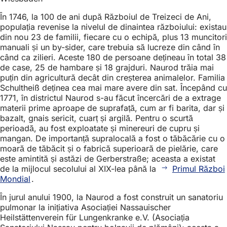
În 1746, la 100 de ani după Războiul de Treizeci de Ani,
populația revenise la nivelul de dinaintea războiului: existau
din nou 23 de familii, fiecare cu o echipă, plus 13 muncitori
manuali și un by-sider, care trebuia să lucreze din când în
când ca zilieri. Aceste 180 de persoane dețineau în total 38
de case, 25 de hambare și 18 grajduri. Naurod trăia mai
puțin din agricultură decât din creșterea animalelor. Familia
Schultheiß deținea cea mai mare avere din sat. Începând cu
1771, în districtul Naurod s-au făcut încercări de a extrage
materii prime aproape de suprafață, cum ar fi barita, dar și
bazalt, gnais sericit, cuarț și argilă. Pentru o scurtă
perioadă, au fost exploatate și minereuri de cupru și
mangan. De importanță supralocală a fost o tăbăcărie cu o
moară de tăbăcit și o fabrică superioară de pielărie, care
este amintită și astăzi de Gerberstraße; aceasta a existat
de la mijlocul secolului al XIX-lea până la
Primul Război
Mondial
.
În jurul anului 1900, la Naurod a fost construit un sanatoriu
pulmonar la inițiativa Asociației Nassauischer
Heilstättenverein für Lungenkranke e.V. (Asociația