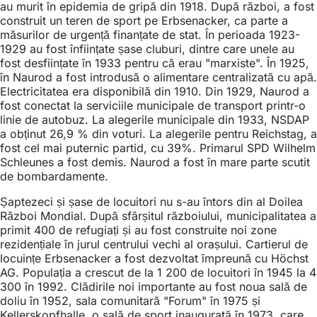
au murit în epidemia de gripă din 1918. După război, a fost
construit un teren de sport pe Erbsenacker, ca parte a
măsurilor de urgență finanțate de stat. În perioada 1923-
1929 au fost înființate șase cluburi, dintre care unele au
fost desființate în 1933 pentru că erau "marxiste". În 1925,
în Naurod a fost introdusă o alimentare centralizată cu apă.
Electricitatea era disponibilă din 1910. Din 1929, Naurod a
fost conectat la serviciile municipale de transport printr-o
linie de autobuz. La alegerile municipale din 1933, NSDAP
a obținut 26,9 % din voturi. La alegerile pentru Reichstag, a
fost cel mai puternic partid, cu 39%. Primarul SPD Wilhelm
Schleunes a fost demis. Naurod a fost în mare parte scutit
de bombardamente.
Șaptezeci și șase de locuitori nu s-au întors din al Doilea
Război Mondial. După sfârșitul războiului, municipalitatea a
primit 400 de refugiați și au fost construite noi zone
rezidențiale în jurul centrului vechi al orașului. Cartierul de
locuințe Erbsenacker a fost dezvoltat împreună cu Höchst
AG. Populația a crescut de la 1 200 de locuitori în 1945 la 4
300 în 1992. Clădirile noi importante au fost noua sală de
doliu în 1952, sala comunitară "Forum" în 1975 și
Kellerskopfhalle, o sală de sport inaugurată în 1973, care