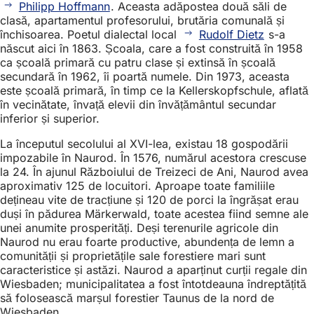
Philipp Hoffmann
. Aceasta adăpostea două săli de
clasă, apartamentul profesorului, brutăria comunală și
închisoarea. Poetul dialectal local
Rudolf Dietz
s-a
născut aici în 1863. Școala, care a fost construită în 1958
ca școală primară cu patru clase și extinsă în școală
secundară în 1962, îi poartă numele. Din 1973, aceasta
este școală primară, în timp ce la Kellerskopfschule, aflată
în vecinătate, învață elevii din învățământul secundar
inferior și superior.
La începutul secolului al XVI-lea, existau 18 gospodării
impozabile în Naurod. În 1576, numărul acestora crescuse
la 24. În ajunul Războiului de Treizeci de Ani, Naurod avea
aproximativ 125 de locuitori. Aproape toate familiile
dețineau vite de tracțiune și 120 de porci la îngrășat erau
duși în pădurea Märkerwald, toate acestea fiind semne ale
unei anumite prosperități. Deși terenurile agricole din
Naurod nu erau foarte productive, abundența de lemn a
comunității și proprietățile sale forestiere mari sunt
caracteristice și astăzi. Naurod a aparținut curții regale din
Wiesbaden; municipalitatea a fost întotdeauna îndreptățită
să folosească marșul forestier Taunus de la nord de
Wiesbaden