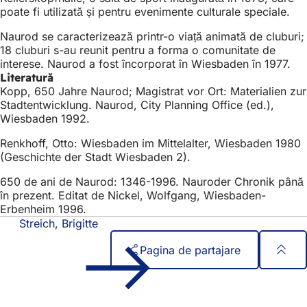
poate fi utilizată și pentru evenimente culturale speciale.
Naurod se caracterizează printr-o viață animată de cluburi;
18 cluburi s-au reunit pentru a forma o comunitate de
interese. Naurod a fost încorporat în Wiesbaden în 1977.
Literatură
Kopp, 650 Jahre Naurod; Magistrat vor Ort: Materialien zur
Stadtentwicklung. Naurod, City Planning Office (ed.),
Wiesbaden 1992.
Renkhoff, Otto: Wiesbaden im Mittelalter, Wiesbaden 1980
(Geschichte der Stadt Wiesbaden 2).
650 de ani de Naurod: 1346-1996. Nauroder Chronik până
în prezent. Editat de Nickel, Wolfgang, Wiesbaden-
Erbenheim 1996.
Streich, Brigitte
Pagina de partajare
Zona
Acces rapid
piciorului
Toate serviciile