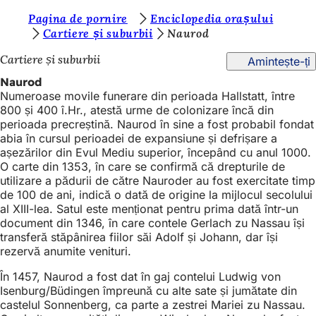
S
Pagina de pornire
Enciclopedia orașului
Salt la conținut
Cartiere și suburbii
Naurod
u
Cartiere și suburbii
Amintește-ți
n
Naurod
t
Numeroase movile funerare din perioada Hallstatt, între
e
800 și 400 î.Hr., atestă urme de colonizare încă din
perioada precreștină. Naurod în sine a fost probabil fondat
ț
abia în cursul perioadei de expansiune și defrișare a
i
așezărilor din Evul Mediu superior, începând cu anul 1000.
O carte din 1353, în care se confirmă că drepturile de
a
utilizare a pădurii de către Nauroder au fost exercitate timp
i
de 100 de ani, indică o dată de origine la mijlocul secolului
al XIII-lea. Satul este menționat pentru prima dată într-un
c
document din 1346, în care contele Gerlach zu Nassau își
transferă stăpânirea fiilor săi Adolf și Johann, dar își
i
rezervă anumite venituri.
:
În 1457, Naurod a fost dat în gaj contelui Ludwig von
Isenburg/Büdingen împreună cu alte sate și jumătate din
castelul Sonnenberg, ca parte a zestrei Mariei zu Nassau.