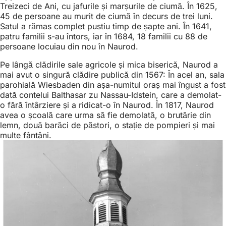
Treizeci de Ani, cu jafurile și marșurile de ciumă. În 1625,
45 de persoane au murit de ciumă în decurs de trei luni.
Satul a rămas complet pustiu timp de șapte ani. În 1641,
patru familii s-au întors, iar în 1684, 18 familii cu 88 de
persoane locuiau din nou în Naurod.
Pe lângă clădirile sale agricole și mica biserică, Naurod a
mai avut o singură clădire publică din 1567: În acel an, sala
parohială Wiesbaden din așa-numitul oraș mai îngust a fost
dată contelui Balthasar zu Nassau-Idstein, care a demolat-
o fără întârziere și a ridicat-o în Naurod. În 1817, Naurod
avea o școală care urma să fie demolată, o brutărie din
lemn, două barăci de păstori, o stație de pompieri și mai
multe fântâni.