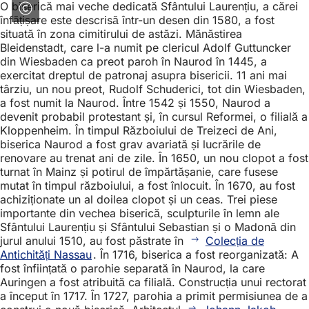
O biserică mai veche dedicată Sfântului Laurențiu, a cărei
înfățișare este descrisă într-un desen din 1580, a fost
situată în zona cimitirului de astăzi. Mănăstirea
Bleidenstadt, care l-a numit pe clericul Adolf Guttuncker
din Wiesbaden ca preot paroh în Naurod în 1445, a
exercitat dreptul de patronaj asupra bisericii. 11 ani mai
târziu, un nou preot, Rudolf Schuderici, tot din Wiesbaden,
a fost numit la Naurod. Între 1542 și 1550, Naurod a
devenit probabil protestant și, în cursul Reformei, o filială a
Kloppenheim. În timpul Războiului de Treizeci de Ani,
biserica Naurod a fost grav avariată și lucrările de
renovare au trenat ani de zile. În 1650, un nou clopot a fost
turnat în Mainz și potirul de împărtășanie, care fusese
mutat în timpul războiului, a fost înlocuit. În 1670, au fost
achiziționate un al doilea clopot și un ceas. Trei piese
importante din vechea biserică, sculpturile în lemn ale
Sfântului Laurențiu și Sfântului Sebastian și o Madonă din
jurul anului 1510, au fost păstrate în
Colecția de
Antichități Nassau
. În 1716, biserica a fost reorganizată: A
fost înființată o parohie separată în Naurod, la care
Auringen a fost atribuită ca filială. Construcția unui rectorat
a început în 1717. În 1727, parohia a primit permisiunea de a