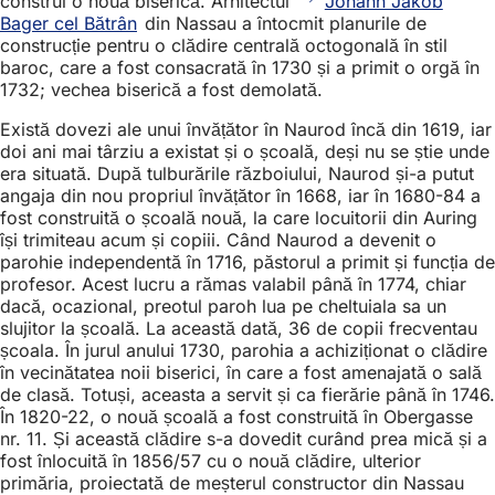
construi o nouă biserică. Arhitectul
Johann Jakob
Bager cel Bătrân
din Nassau a întocmit planurile de
construcție pentru o clădire centrală octogonală în stil
baroc, care a fost consacrată în 1730 și a primit o orgă în
1732; vechea biserică a fost demolată.
Există dovezi ale unui învățător în Naurod încă din 1619, iar
doi ani mai târziu a existat și o școală, deși nu se știe unde
era situată. După tulburările războiului, Naurod și-a putut
angaja din nou propriul învățător în 1668, iar în 1680-84 a
fost construită o școală nouă, la care locuitorii din Auring
își trimiteau acum și copiii. Când Naurod a devenit o
parohie independentă în 1716, păstorul a primit și funcția de
profesor. Acest lucru a rămas valabil până în 1774, chiar
dacă, ocazional, preotul paroh lua pe cheltuiala sa un
slujitor la școală. La această dată, 36 de copii frecventau
școala. În jurul anului 1730, parohia a achiziționat o clădire
în vecinătatea noii biserici, în care a fost amenajată o sală
de clasă. Totuși, aceasta a servit și ca fierărie până în 1746.
În 1820-22, o nouă școală a fost construită în Obergasse
nr. 11. Și această clădire s-a dovedit curând prea mică și a
fost înlocuită în 1856/57 cu o nouă clădire, ulterior
primăria, proiectată de meșterul constructor din Nassau