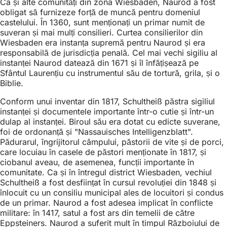
Ca și alte comunități din zona Wiesbaden, Naurod a fost
obligat să furnizeze forță de muncă pentru domeniul
castelului. În 1360, sunt menționați un primar numit de
suveran și mai mulți consilieri. Curtea consilierilor din
Wiesbaden era instanța supremă pentru Naurod și era
responsabilă de jurisdicția penală. Cel mai vechi sigiliu al
instanței Naurod datează din 1671 și îl înfățișează pe
Sfântul Laurențiu cu instrumentul său de tortură, grila, și o
Biblie.
Conform unui inventar din 1817, Schultheiß păstra sigiliul
instanței și documentele importante într-o cutie și într-un
dulap al instanței. Biroul său era dotat cu edicte suverane,
foi de ordonanță și "Nassauisches Intelligenzblatt".
Pădurarul, îngrijitorul câmpului, păstorii de vite și de porci,
care locuiau în casele de păstori menționate în 1817, și
ciobanul aveau, de asemenea, funcții importante în
comunitate. Ca și în întregul district Wiesbaden, vechiul
Schultheiß a fost desființat în cursul revoluției din 1848 și
înlocuit cu un consiliu municipal ales de locuitori și condus
de un primar. Naurod a fost adesea implicat în conflicte
militare: în 1417, satul a fost ars din temelii de către
Eppsteiners. Naurod a suferit mult în timpul Războiului de