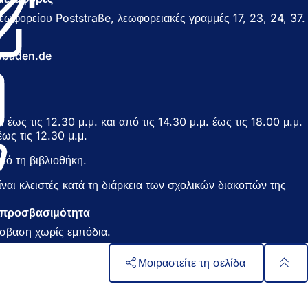
ί
εωφορείου Poststraße, λεωφορειακές γραμμές 17, 23, 24, 37.
γ
ε
ι
sbaden
de
σ
ε
ν
έ
α
 έως τις 12.30 μ.μ. και από τις 14.30 μ.μ. έως τις 18.00 μ.μ.
κ
έως τις 12.30 μ.μ.
α
ό τη βιβλιοθήκη.
ρ
τ
ίναι κλειστές κατά τη διάρκεια των σχολικών διακοπών της
έ
λ
ν προσβασιμότητα
α
)
σβαση χωρίς εμπόδια.
Μοιραστείτε τη σελίδα