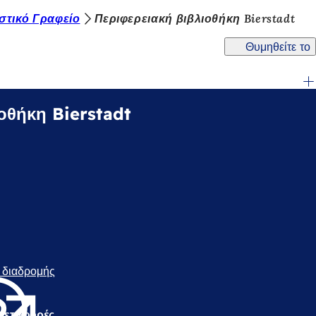
ιστικό Γραφείο
Περιφερειακή βιβλιοθήκη Bierstadt
Θυμηθείτε το
οθήκη Bierstadt
ή διαδρομής
(
Α
ν
Α
ο
 μεταφορές