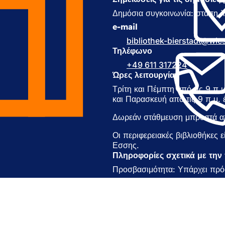
ν
ο
Δημόσια συγκοινωνία: στάση λ
ί
e-mail
γ
bibliothek-bierstadt
wie
ε
Τηλέφωνο
ι
σ
+49 611 317224
ε
Ώρες λειτουργίας
ν
Τρίτη και Πέμπτη από τις 9 π.μ.
έ
και Παρασκευή από τις 9 π.μ. 
α
κ
Δωρεάν στάθμευση μπροστά απ
α
ρ
Οι περιφερειακές βιβλιοθήκες ε
τ
Εσσης.
έ
Πληροφορίες σχετικά με τη
λ
Προσβασιμότητα: Υπάρχει πρό
α
)
η