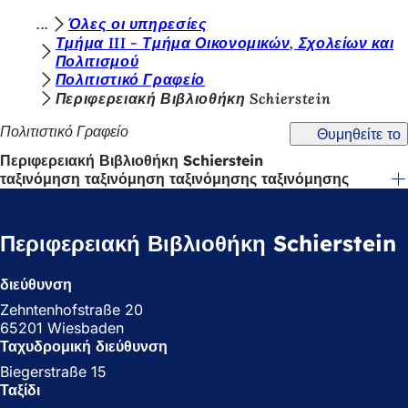
Β
Όλες οι υπηρεσίες
Μετάβαση στο περιεχόμενο
Τμήμα III - Τμήμα Οικονομικών, Σχολείων και
ρ
Πολιτισμού
Πολιτιστικό Γραφείο
ί
Περιφερειακή Βιβλιοθήκη Schierstein
σ
Πολιτιστικό Γραφείο
Θυμηθείτε το
κ
Περιφερειακή Βιβλιοθήκη Schierstein
ε
ταξινόμηση ταξινόμηση ταξινόμησης ταξινόμησης
σ
τ
Περιφερειακή Βιβλιοθήκη Schierstein
ε
ε
διεύθυνση
δ
Zehntenhofstraße 20
65201 Wiesbaden
ώ
Ταχυδρομική διεύθυνση
:
Biegerstraße 15
Ταξίδι