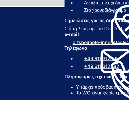
Ανοίξτε τον σχεδιαστ
Στο χρονοδιάγραμμα
(
Σημειώσεις για τις δημόσιες
ν
ο
Στάση λεωφορείου Dern'sches 
ί
e-mail
γ
ortsbeiraete-innenstadt
ε
Τηλέφωνο
ι
σ
+49 611 312865
ε
+49 611 312482
ν
έ
Πληροφορίες σχετικά με τη
α
κ
Υπάρχει πρόσβαση χωρίς
α
Το WC είναι χωρίς εμπόδ
ρ
τ
έ
λ
η
α
)