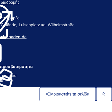
ή διαδρομής
(
Α
ν
Α
ο
 μεταφορές
ί
Gelände, Luisenplatz και Wilhelmstraße.
γ
ε
wiesbaden
de
ι
σ
ε
ν
έ
α
ν προσβασιμότητα
κ
α
 εμπόδια
ρ
ια
τ
έ
λ
Μοιραστείτε τη σελίδα
α
)