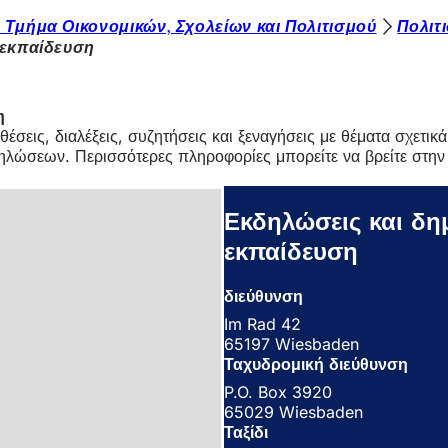
- Τμήμα Οικονομικών, Σχολείων και Πολιτισμού
Πολιτ
 εκπαίδευση
η
έσεις, διαλέξεις, συζητήσεις και ξεναγήσεις με θέματα σχετικ
ηλώσεων. Περισσότερες πληροφορίες μπορείτε να βρείτε στην 
Εκδηλώσεις και δημ
εκπαίδευση
διεύθυνση
Im Rad 42
65197 Wiesbaden
Ταχυδρομική διεύθυνση
P.O. Box 3920
65029 Wiesbaden
Ταξίδι