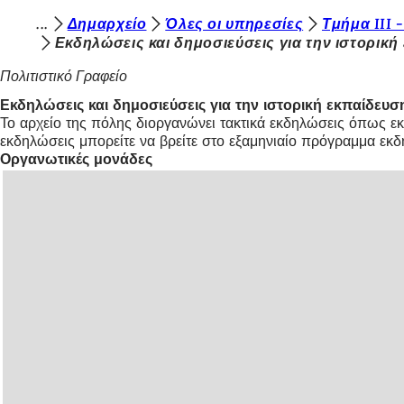
Β
Δημαρχείο
Όλες οι υπηρεσίες
Τμήμα III 
Μετάβαση στο περιεχόμενο
Εκδηλώσεις και δημοσιεύσεις για την ιστορική
ρ
Πολιτιστικό Γραφείο
ί
Εκδηλώσεις και δημοσιεύσεις για την ιστορική εκπαίδευσ
σ
Το αρχείο της πόλης διοργανώνει τακτικά εκδηλώσεις όπως εκθ
κ
εκδηλώσεις μπορείτε να βρείτε στο εξαμηνιαίο πρόγραμμα εκδ
Οργανωτικές μονάδες
ε
σ
τ
ε
ε
δ
ώ
: