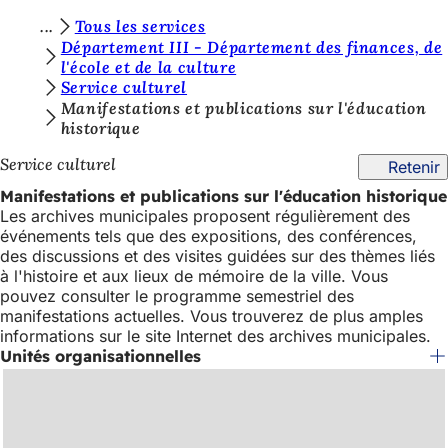
V
Tous les services
Accéder au contenu
Département III - Département des finances, de
o
l'école et de la culture
Service culturel
u
Manifestations et publications sur l'éducation
s
historique
ê
Service culturel
Retenir
t
Manifestations et publications sur l'éducation historique
e
Les archives municipales proposent régulièrement des
événements tels que des expositions, des conférences,
s
des discussions et des visites guidées sur des thèmes liés
i
à l'histoire et aux lieux de mémoire de la ville. Vous
pouvez consulter le programme semestriel des
c
manifestations actuelles. Vous trouverez de plus amples
informations sur le site Internet des archives municipales.
i
Unités organisationnelles
: