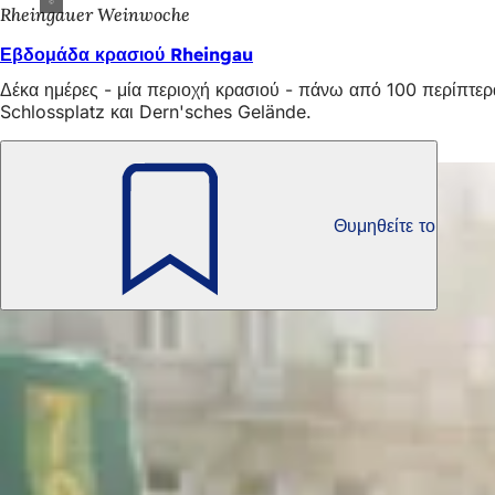
Rheingauer Weinwoche
Εβδομάδα κρασιού Rheingau
Δέκα ημέρες - μία περιοχή κρασιού - πάνω από 100 περίπτερ
Schlossplatz και Dern'sches Gelände.
Επίσης ενδιαφέρον
Θυμηθείτε το