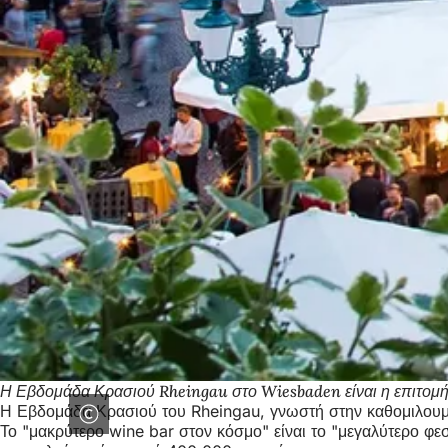
Η Εβδομάδα Κρασιού Rheingau στο Wiesbaden είναι η επιτομή τ
Η Εβδομάδα Κρασιού του Rheingau, γνωστή στην καθομιλουμέ
Το "μακρύτερο wine bar στον κόσμο" είναι το "μεγαλύτερο φε