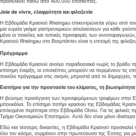
προσελκύει πάνω από 400.000 επισκέπτες.
Joie de vivre, ελαφρότητα και φιλοξενία
Η Εβδομάδα Κρασιού Rheingau επικεντρώνεται γύρω από τον υ
μια ευρεία γκάμα γαστρονομικών απολαύσεων για κάθε γούστο
μόνο οι ποικίλες και τοπικές προσφορές των οινοπαραγωγών, 
Κρασιού Rheingau στο Βισμπάντεν είναι η επιτομή της φιλοξενί
Πρόγραμμα
Η Εβδομάδα Κρασιού ανοίγει παραδοσιακά νωρίς το βράδυ τη
επίσημη έναρξη, οι επισκέπτες μπορούν να περιμένουν τις ε
ποικίλο πρόγραμμα στις σκηνές μπροστά από το δημαρχείο, τη
Εισιτήριο για την προστασία του κλίματος, τη βιωσιμότητα 
Η βιώσιμη προσέγγιση των προσφερόμενων τροφίμων στην Εβδ
μπουκάλια. Το επίσημο ποτήρι κρασιού της Εβδομάδας Κρασιού
επιλεγμένα περίπτερα στην Εβδομάδα Οίνου. Για τις φιλικές 
Τμήμα Οικονομικών Επιστημών. Αυτό δεν είναι μόνο ιδιαίτερ
Εδώ και τέσσερις δεκαετίες, η Εβδομάδα Κρασιού προσκαλεί 
όλο τον κόσμο, συρρέουν στην πρωτεύουσα της Έσσης για μι