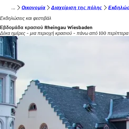
Β
Οικονομία
Διαχείριση της πόλης
Εκδηλώσ
Μετάβαση στο περιεχόμενο
ρ
Εκδηλώσεις και φεστιβάλ
ί
Εβδομάδα κρασιού Rheingau Wiesbaden
Δέκα ημέρες - μια περιοχή κρασιού - πάνω από 100 περίπτερα
σ
κ
ε
σ
τ
ε
ε
δ
ώ
: