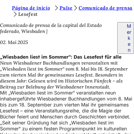
S
Página de inicio
Pulse
Comunicado de prensa
Inhalt anspringen
Lesefest
i
Comunicado de prensa de la capital del Estado
M
e
federado, Wiesbaden
er
b
k
02. Mai 2025
e
e
n
f
„Wiesbaden liest im Sommer“: Das Lesefest für alle
Neun Wiesbadener Buchhandlungen veranstalten mit
i
„Wiesbaden liest im Sommer“ vom 8. Mai bis 18. September
n
zum vierten Mal ihr gemeinsames Lesefest. Besonders in
diesem Jahr: Gelesen wird im Historischen Fünfeck – als
d
Beitrag zur Belebung der Wiesbadener Innenstadt.
e
Mit „Wiesbaden liest im Sommer“ veranstalten neun
inhabergeführte Wiesbadener Buchhandlungen vom 8. Mai
n
bis zum 18. September zum vierten Mal ihr gemeinsames
s
Lesefest – eine Veranstaltungsreihe, die die Magie der
Bücher feiert und Menschen durch Geschichten verbindet.
i
„Seit seiner Gründung hat sich „Wiesbaden liest im
c
Sommer“ zu einem festen Programmpunkt im kulturellen