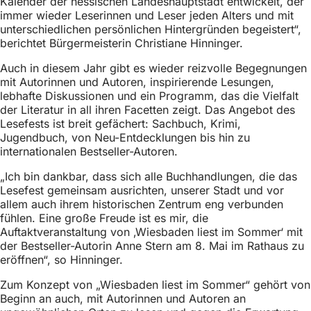
Kalender der hessischen Landeshauptstadt entwickelt, der
h
immer wieder Leserinnen und Leser jeden Alters und mit
unterschiedlichen persönlichen Hintergründen begeistert“,
h
berichtet Bürgermeisterin Christiane Hinninger.
i
Auch in diesem Jahr gibt es wieder reizvolle Begegnungen
e
mit Autorinnen und Autoren, inspirierende Lesungen,
r
lebhafte Diskussionen und ein Programm, das die Vielfalt
der Literatur in all ihren Facetten zeigt. Das Angebot des
:
Lesefests ist breit gefächert: Sachbuch, Krimi,
Jugendbuch, von Neu-Entdecklungen bis hin zu
internationalen Bestseller-Autoren.
„Ich bin dankbar, dass sich alle Buchhandlungen, die das
Lesefest gemeinsam ausrichten, unserer Stadt und vor
allem auch ihrem historischen Zentrum eng verbunden
fühlen. Eine große Freude ist es mir, die
Auftaktveranstaltung von ‚Wiesbaden liest im Sommer‘ mit
der Bestseller-Autorin Anne Stern am 8. Mai im Rathaus zu
eröffnen“, so Hinninger.
Zum Konzept von „Wiesbaden liest im Sommer“ gehört von
Beginn an auch, mit Autorinnen und Autoren an