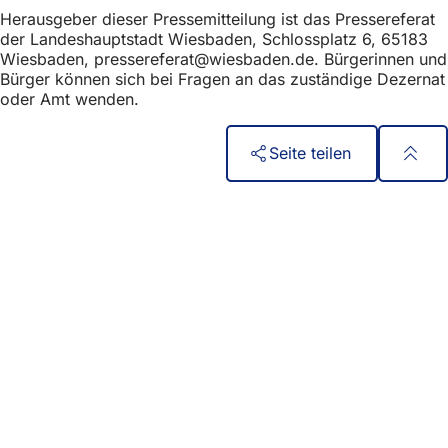
Ta
Herausgeber dieser Pressemitteilung ist das Pressereferat
der Landeshauptstadt Wiesbaden, Schlossplatz 6, 65183
Wiesbaden,
pressereferat
wiesbaden
de
. Bürgerinnen und
Bürger können sich bei Fragen an das zuständige Dezernat
oder Amt wenden.
Seite teilen
Fußbereich
Acceso rápido
Todos los servicios
Calendario de actos
Oficina del ciudadano
Comentarios sobre el sitio web
Asuntos jurídicos
Configuración de la protección de datos
Condiciones de uso
Declaración sobre accesibilidad