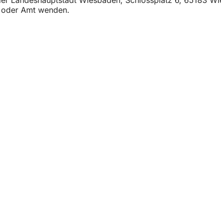
t oder Amt wenden.
η
ρεσίες
 εκδηλώσεων
λιτών
ηση σχετικά με την ιστοσελίδα
προστασίας δεδομένων
ς
 την προσβασιμότητα