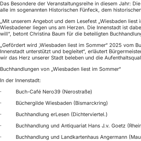
Das Besondere der Veranstaltungsreihe in diesem Jahr: Die 
h
alle im sogenannten Historischen Fünfeck, dem historisc
h
„Mit unserem Angebot und dem Lesefest „Wiesbaden liest
i
Wiesbadener liegen uns am Herzen. Die Innenstadt ist dabe
e
will“, betont Christina Baum für die beteiligten Buchhandlu
r
„Gefördert wird ‚Wiesbaden liest im Sommer“ 2025 vom Bu
Innenstadt unterstützt und begleitet“, erläutert Bürgermeis
:
wir das Herz unserer Stadt beleben und die Aufenthaltsqual
Buchhandlungen von „Wiesbaden liest im Sommer“
In der Innenstadt:
· Buch-Café Nero39 (Nerostraße)
· Büchergilde Wiesbaden (Bismarckring)
· Buchhandlung erLesen (Dichterviertel.)
· Buchhandlung und Antiquariat Hans J.v. Goetz (Rhein
· Buchhandlung und Landkartenhaus Angermann (Maue