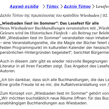
S
Αρχική σελίδα
Τύπος
Δελτίο Τύπου
Lesefe
Inhalt anspringen
i
Δελτίο Τύπου της πρωτεύουσας του κρατιδίου Wiesbaden
02.
e
„Wiesbaden liest im Sommer“: Das Lesefest für alle
Neun Wiesbadener Buchhandlungen veranstalten mit „Wiesbade
b
Gelesen wird im Historischen Fünfeck – als Beitrag zur Bele
e
Mit „Wiesbaden liest im Sommer“ veranstalten neun inhab
– eine Veranstaltungsreihe, die die Magie der Bücher feie
f
festen Programmpunkt im kulturellen Kalender der hessisch
i
persönlichen Hintergründen begeistert“, berichtet Bürgermei
n
Auch in diesem Jahr gibt es wieder reizvolle Begegnungen 
Literatur in all ihren Facetten zeigt. Das Angebot des Lese
d
Autoren.
e
„Ich bin dankbar, dass sich alle Buchhandlungen, die das 
n
Eine große Freude ist es mir, die Auftaktveranstaltung von 
s
Zum Konzept von „Wiesbaden liest im Sommer“ gehört von B
i
„Wir möchten buchstäblich neue Räume öffnen: für das Buch
unabhängigen Buchhandlungen aus Wiesbaden.
c