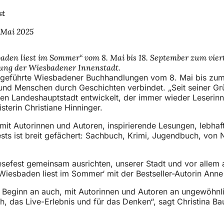
st
 Mai 2025
n liest im Sommer“ vom 8. Mai bis 18. September zum vierte
bung der Wiesbadener Innenstadt.
ergeführte Wiesbadener Buchhandlungen vom 8. Mai bis zum
rt und Menschen durch Geschichten verbindet. „Seit seiner 
en Landeshauptstadt entwickelt, der immer wieder Leserinne
sterin Christiane Hinninger.
mit Autorinnen und Autoren, inspirierende Lesungen, lebhaf
fests ist breit gefächert: Sachbuch, Krimi, Jugendbuch, von 
Lesefest gemeinsam ausrichten, unserer Stadt und vor allem
‚Wiesbaden liest im Sommer‘ mit der Bestseller-Autorin Anne
eginn an auch, mit Autorinnen und Autoren an ungewöhnlic
, das Live-Erlebnis und für das Denken“, sagt Christina Ba