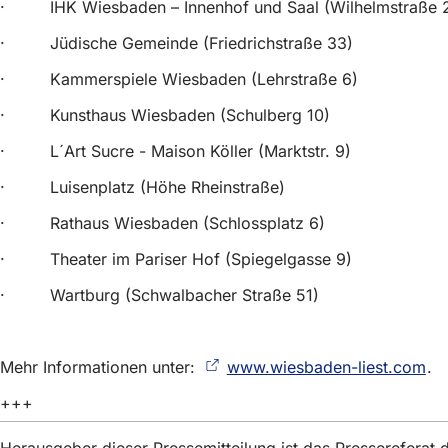
· IHK Wiesbaden – Innenhof und Saal (Wilhelmstraße 
· Jüdische Gemeinde (Friedrichstraße 33)
· Kammerspiele Wiesbaden (Lehrstraße 6)
· Kunsthaus Wiesbaden (Schulberg 10)
· L´Art Sucre - Maison Köller (Marktstr. 9)
· Luisenplatz (Höhe Rheinstraße)
· Rathaus Wiesbaden (Schlossplatz 6)
· Theater im Pariser Hof (Spiegelgasse 9)
· Wartburg (Schwalbacher Straße 51)
Mehr Informationen unter:
www.wiesbaden-liest.com
(Ö
.
in
+++
ei
ne
Ta
Herausgeber dieser Pressemitteilung ist das Presserefera