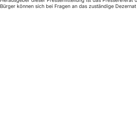
Bürger können sich bei Fragen an das zuständige Dezerna
Fußbereich
Γρήγορη πρόσβασ
Όλες οι υπη
Ημερολόγιο
Γραφείο πο
Ανατροφοδότ
Νομικά θέματα
Ρυθμίσεις 
Όροι χρήση
Δήλωση για