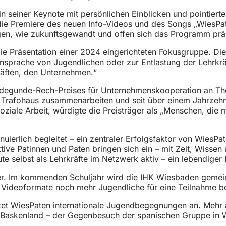
in seiner Keynote mit persönlichen Einblicken und pointiert
ie Premiere des neuen Info-Videos und des Songs „WiesPate
gen, wie zukunftsgewandt und offen sich das Programm prä
ie Präsentation einer 2024 eingerichteten Fokusgruppe. Die
nsprache von Jugendlichen oder zur Entlastung der Lehrkräf
räften, den Unternehmen.“
ldegunde-Rech-Preises für Unternehmenskooperation an Tho
rafohaus zusammenarbeiten und seit über einem Jahrzehn
Soziale Arbeit, würdigte die Preisträger als „Menschen, di
erlich begleitet – ein zentraler Erfolgsfaktor von WiesPate
tive Patinnen und Paten bringen sich ein – mit Zeit, Wiss
ute selbst als Lehrkräfte im Netzwerk aktiv – ein lebendig
eiter. Im kommenden Schuljahr wird die IHK Wiesbaden ge
e Videoformate noch mehr Jugendliche für eine Teilnahme b
ietet WiesPaten internationale Jugendbegegnungen an. Mehr a
 Baskenland – der Gegenbesuch der spanischen Gruppe in W