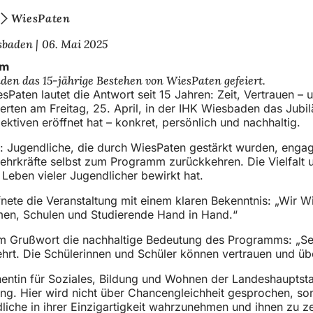
WiesPaten
esbaden
06. Mai 2025
um
en das 15-jährige Bestehen von WiesPaten gefeiert.
Paten lautet die Antwort seit 15 Jahren: Zeit, Vertrauen –
feierten am Freitag, 25. April, in der IHK Wiesbaden das Ju
ektiven eröffnet hat – konkret, persönlich und nachhaltig.
: Jugendliche, die durch WiesPaten gestärkt wurden, engag
Lehrkräfte selbst zum Programm zurückkehren. Die Vielfalt 
Leben vieler Jugendlicher bewirkt hat.
ete die Veranstaltung mit einem klaren Bekenntnis: „Wir Wi
men, Schulen und Studierende Hand in Hand.“
m Grußwort die nachhaltige Bedeutung des Programms: „Se
rt. Die Schülerinnen und Schüler können vertrauen und übe
entin für Soziales, Bildung und Wohnen der Landeshauptstad
g. Hier wird nicht über Chancengleichheit gesprochen, son
he in ihrer Einzigartigkeit wahrzunehmen und ihnen zu zei