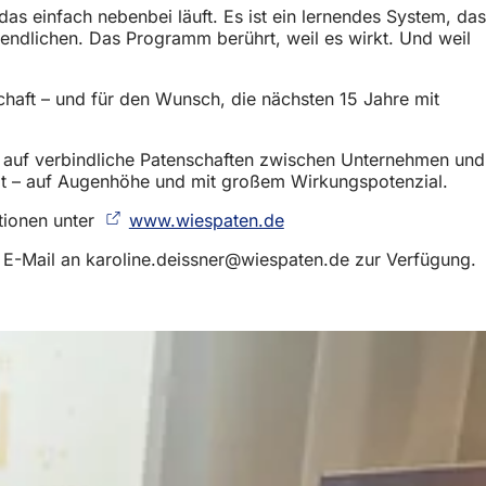
as einfach nebenbei läuft. Es ist ein lernendes System, das
ndlichen. Das Programm berührt, weil es wirkt. Und weil
haft – und für den Wunsch, die nächsten 15 Jahre mit
zt auf verbindliche Patenschaften zwischen Unternehmen und
swelt – auf Augenhöhe und mit großem Wirkungspotenzial.
tionen unter
www.wiespaten.de
(Öffnet
in
r E-Mail an
karoline.deissner
wiespaten
de
zur Verfügung.
einem
neuen
Tab)