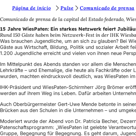
S
Página de inicio
Pulse
Comunicado de prensa
Inhalt anspringen
i
Comunicado de prensa de la capital del Estado federado, Wi
e
15 Jahre WiesPaten: Ein starkes Netzwerk feiert Jubilä
Rund 150 Gäste haben beim Netzwerk-Fest in der IHK Wiesbad
b
Was brauchen Jugendliche, um an sich zu glauben? Bei Wies
e
Gäste aus Wirtschaft, Bildung, Politik und sozialer Arbeit 
1.200 Jugendliche erreicht und vielen von ihnen neue Persp
f
Im Mittelpunkt des Abends standen vor allem die Menschen
i
Lehrkräfte – und Ehemalige, die heute als Fachkräfte oder 
n
wurden, machten eindrucksvoll deutlich, was WiesPaten im 
d
IHK-Präsident und WiesPaten-Schirmherr Jörg Brömer eröffn
e
werden auf ihrem Weg ins Leben. Dafür arbeiten Unterneh
n
Auch Oberbürgermeister Gert-Uwe Mende betonte in seine
Brücken aus den Schulen in die Unternehmen – und umgekeh
s
i
Moderiert wurde der Abend von Dr. Patricia Becher, Dezern
Patenschaftsprogramm: „WiesPaten ist gelebte Verantwortun
c
Gruppe, Begegnung für Begegnung. Es geht darum, Jugendlic