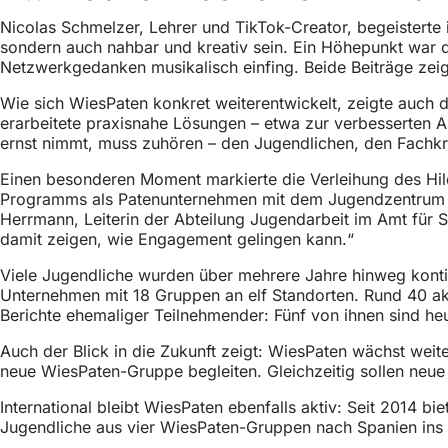
h
Nicolas Schmelzer, Lehrer und TikTok-Creator, begeisterte 
h
sondern auch nahbar und kreativ sein. Ein Höhepunkt war d
Netzwerkgedanken musikalisch einfing. Beide Beiträge zei
i
Wie sich WiesPaten konkret weiterentwickelt, zeigte auch d
e
erarbeitete praxisnahe Lösungen – etwa zur verbesserten A
r
ernst nimmt, muss zuhören – den Jugendlichen, den Fachk
:
Einen besonderen Moment markierte die Verleihung des Hi
Programms als Patenunternehmen mit dem Jugendzentrum T
Herrmann, Leiterin der Abteilung Jugendarbeit im Amt für 
damit zeigen, wie Engagement gelingen kann.“
Viele Jugendliche wurden über mehrere Jahre hinweg kontinui
Unternehmen mit 18 Gruppen an elf Standorten. Rund 40 ak
Berichte ehemaliger Teilnehmender: Fünf von ihnen sind he
Auch der Blick in die Zukunft zeigt: WiesPaten wächst w
neue WiesPaten-Gruppe begleiten. Gleichzeitig sollen neu
International bleibt WiesPaten ebenfalls aktiv: Seit 2014 b
Jugendliche aus vier WiesPaten-Gruppen nach Spanien ins