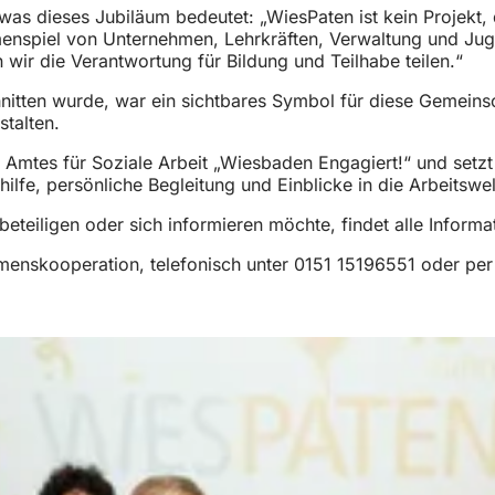
as dieses Jubiläum bedeutet: „WiesPaten ist kein Projekt, d
nspiel von Unternehmen, Lehrkräften, Verwaltung und Juge
wir die Verantwortung für Bildung und Teilhabe teilen.“
itten wurde, war ein sichtbares Symbol für diese Gemeinsc
stalten.
s Amtes für Soziale Arbeit „Wiesbaden Engagiert!“ und set
hilfe, persönliche Begleitung und Einblicke in die Arbeit
teiligen oder sich informieren möchte, findet alle Informa
hmenskooperation, telefonisch unter 0151 15196551 oder pe