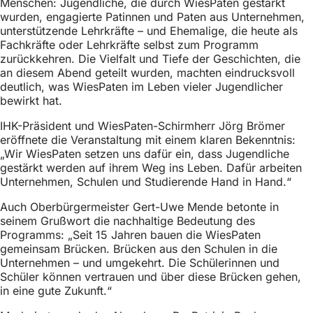
Menschen: Jugendliche, die durch WiesPaten gestärkt
h
wurden, engagierte Patinnen und Paten aus Unternehmen,
h
unterstützende Lehrkräfte – und Ehemalige, die heute als
Fachkräfte oder Lehrkräfte selbst zum Programm
i
zurückkehren. Die Vielfalt und Tiefe der Geschichten, die
an diesem Abend geteilt wurden, machten eindrucksvoll
e
deutlich, was WiesPaten im Leben vieler Jugendlicher
r
bewirkt hat.
:
IHK-Präsident und WiesPaten-Schirmherr Jörg Brömer
eröffnete die Veranstaltung mit einem klaren Bekenntnis:
„Wir WiesPaten setzen uns dafür ein, dass Jugendliche
gestärkt werden auf ihrem Weg ins Leben. Dafür arbeiten
Unternehmen, Schulen und Studierende Hand in Hand.“
Auch Oberbürgermeister Gert-Uwe Mende betonte in
seinem Grußwort die nachhaltige Bedeutung des
Programms: „Seit 15 Jahren bauen die WiesPaten
gemeinsam Brücken. Brücken aus den Schulen in die
Unternehmen – und umgekehrt. Die Schülerinnen und
Schüler können vertrauen und über diese Brücken gehen,
in eine gute Zukunft.“