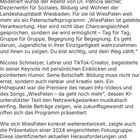
Moderiert wurde der Abend von Dr. Patricia Becher,
Dezernentin für Soziales, Bildung und Wohnen der
Landeshauptstadt Wiesbaden. Für sie ist WiesPaten weit
mehr als ein Patenschaftsprogramm: „WiesPaten ist gelebte
Verantwortung. Hier wird nicht über Chancengleichheit
gesprochen, sondern sie wird ermöglicht – Tag für Tag,
Gruppe für Gruppe, Begegnung für Begegnung. Es geht
darum, Jugendliche in ihrer Einzigartigkeit wahrzunehmen
und ihnen zu zeigen: Du bist wichtig, und dein Weg zählt.“
Nicolas Schmelzer, Lehrer und TikTok-Creator, begeisterte
in seiner Keynote mit persönlichen Einblicken und
pointiertem Humor. Seine Botschaft: Bildung muss nicht nur
ernst, sondern auch nahbar und kreativ sein. Ein
Höhepunkt war die Premiere des neuen Info-Videos und
des Songs „WiesPaten – da geht noch mehr“, dessen KI-
unterstützter Text den Netzwerkgedanken musikalisch
einfing. Beide Beiträge zeigen, wie zukunftsgewandt und
offen sich das Programm präsentiert.
Wie sich WiesPaten konkret weiterentwickelt, zeigte auch
die Präsentation einer 2024 eingerichteten Fokusgruppe.
Diese identifizierten aktuellen Herausforderungen und