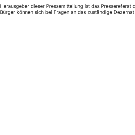
h
Herausgeber dieser Pressemitteilung ist das Presserefera
Bürger können sich bei Fragen an das zuständige Dezerna
h
i
e
Fußbereich
Acceso rápido
r
:
Todos los ser
Calendario d
Oficina del 
Comentarios 
Asuntos jurídicos
Configuració
Condiciones 
Declaración 