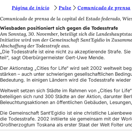
S
Página de inicio
Pulse
Comunicado de prensa
Inhalt anspringen
i
Comunicado de prensa de la capital del Estado federado, Wi
e
Wiesbaden positioniert sich gegen die Todesstrafe
Am Sonntag, 30. November, beteiligt sich die Landeshauptstad
b
Initiative wird von der Gemeinschaft Sant’Egidio in Zusammen
e
Abschaffung der Todesstrafe aus.
„Die Todesstrafe ist eine nicht zu akzeptierende Strafe. 
f
teil“, sagt Oberbürgermeister Gert-Uwe Mende.
i
Der Aktionstag „Cities for Life“ wird seit 2002 weltweit b
n
stärken – auch unter schwierigen gesellschaftlichen Bedingu
Bedeutung. In einigen Ländern wird die Todesstrafe wieder 
d
e
Weltweit setzen sich Städte im Rahmen von „Cities for Life“
beteiligen sich rund 300 Städte an der Aktion, darunter Be
n
Beleuchtungsaktionen an öffentlichen Gebäuden, Lesungen,
s
Die Gemeinschaft Sant’Egidio ist eine christliche Laienbewe
i
die Todesstrafe. 2002 initiierte sie gemeinsam mit der Worl
Großherzogtum Toskana als erster Staat der Welt Folter un
c