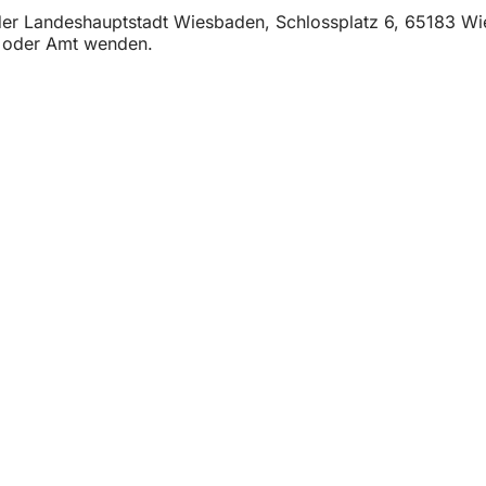
t der Landeshauptstadt Wiesbaden, Schlossplatz 6, 65183 W
t oder Amt wenden.
vicios
e actos
ciudadano
sobre el sitio web
n de la protección de datos
de uso
sobre accesibilidad