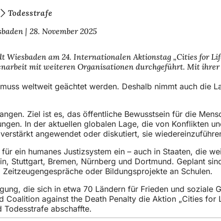
Todesstrafe
esbaden
28. November 2025
t Wiesbaden am 24. Internationalen Aktionstag „Cities for Lif
arbeit mit weiteren Organisationen durchgeführt. Mit ihrer T
Sie muss weltweit geächtet werden. Deshalb nimmt auch die 
egangen. Ziel ist es, das öffentliche Bewusstsein für die M
ngen. In der aktuellen globalen Lage, die von Konflikten un
verstärkt angewendet oder diskutiert, sie wiedereinzuführe
 für ein humanes Justizsystem ein – auch in Staaten, die wei
rlin, Stuttgart, Bremen, Nürnberg und Dortmund. Geplant sin
 Zeitzeugengespräche oder Bildungsprojekte an Schulen.
gung, die sich in etwa 70 Ländern für Frieden und soziale Ge
d Coalition against the Death Penalty die Aktion „Cities for
d Todesstrafe abschaffte.