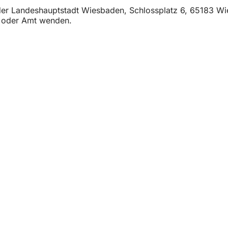
t der Landeshauptstadt Wiesbaden, Schlossplatz 6, 65183 W
t oder Amt wenden.
тията
ани
та
ита на данните
ане
остъпност