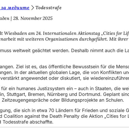
 за медиите
Todesstrafe
аден
28. November 2025
t Wiesbaden am 24. Internationalen Aktionstag „Cities for Lif
arbeit mit weiteren Organisationen durchgeführt. Mit ihrer T
Sie muss weltweit geächtet werden. Deshalb nimmt auch die 
egangen. Ziel ist es, das öffentliche Bewusstsein für die M
ngen. In der aktuellen globalen Lage, die von Konflikten un
verstärkt angewendet oder diskutiert, sie wiedereinzuführe
 für ein humanes Justizsystem ein – auch in Staaten, die wei
rlin, Stuttgart, Bremen, Nürnberg und Dortmund. Geplant sin
 Zeitzeugengespräche oder Bildungsprojekte an Schulen.
gung, die sich in etwa 70 Ländern für Frieden und soziale Ge
d Coalition against the Death Penalty die Aktion „Cities for
d Todesstrafe abschaffte.