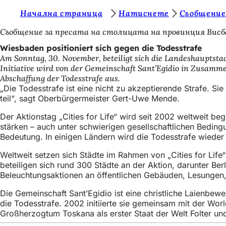
S
Начална страница
Натиснете
Съобщение
Inhalt anspringen
i
Съобщение за пресата на столицата на провинция Висб
e
Wiesbaden positioniert sich gegen die Todesstrafe
Am Sonntag, 30. November, beteiligt sich die Landeshauptstad
b
Initiative wird von der Gemeinschaft Sant’Egidio in Zusammen
e
Abschaffung der Todesstrafe aus.
„Die Todesstrafe ist eine nicht zu akzeptierende Strafe. 
f
teil“, sagt Oberbürgermeister Gert-Uwe Mende.
i
Der Aktionstag „Cities for Life“ wird seit 2002 weltweit b
n
stärken – auch unter schwierigen gesellschaftlichen Bedingu
Bedeutung. In einigen Ländern wird die Todesstrafe wieder 
d
e
Weltweit setzen sich Städte im Rahmen von „Cities for Life“
beteiligen sich rund 300 Städte an der Aktion, darunter Be
n
Beleuchtungsaktionen an öffentlichen Gebäuden, Lesungen,
s
Die Gemeinschaft Sant’Egidio ist eine christliche Laienbewe
i
die Todesstrafe. 2002 initiierte sie gemeinsam mit der Worl
Großherzogtum Toskana als erster Staat der Welt Folter un
c