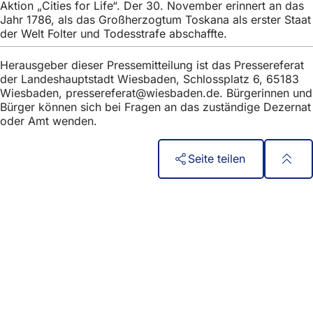
Aktion „Cities for Life“. Der 30. November erinnert an das
Jahr 1786, als das Großherzogtum Toskana als erster Staat
der Welt Folter und Todesstrafe abschaffte.
Herausgeber dieser Pressemitteilung ist das Pressereferat
der Landeshauptstadt Wiesbaden, Schlossplatz 6, 65183
Wiesbaden,
pressereferat
wiesbaden
de
. Bürgerinnen und
Bürger können sich bei Fragen an das zuständige Dezernat
oder Amt wenden.
Seite teilen
Fußbereich
Швидкий доступ
Всі послуги
Календар подій
Офіс для громадян
Зворотній зв'язок на сайті
Юридичні питання