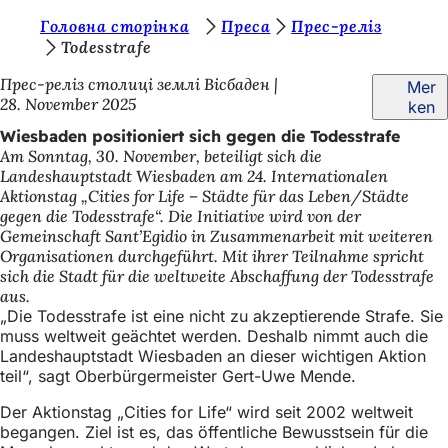
S
Головна сторінка
Преса
Прес-реліз
Inhalt anspringen
Todesstrafe
i
Прес-реліз столиці землі Вісбаден
Mer
e
28. November 2025
ken
b
Wiesbaden positioniert sich gegen die Todesstrafe
e
Am Sonntag, 30. November, beteiligt sich die
Landeshauptstadt Wiesbaden am 24. Internationalen
f
Aktionstag „Cities for Life – Städte für das Leben/Städte
i
gegen die Todesstrafe“. Die Initiative wird von der
Gemeinschaft Sant’Egidio in Zusammenarbeit mit weiteren
n
Organisationen durchgeführt. Mit ihrer Teilnahme spricht
d
sich die Stadt für die weltweite Abschaffung der Todesstrafe
aus.
e
„Die Todesstrafe ist eine nicht zu akzeptierende Strafe. Sie
muss weltweit geächtet werden. Deshalb nimmt auch die
n
Landeshauptstadt Wiesbaden an dieser wichtigen Aktion
s
teil“, sagt Oberbürgermeister Gert-Uwe Mende.
i
Der Aktionstag „Cities for Life“ wird seit 2002 weltweit
c
begangen. Ziel ist es, das öffentliche Bewusstsein für die