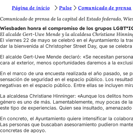
E
Página de inicio
Pulse
Comunicado de prensa
Saltar al contenido
s
Comunicado de prensa de la capital del Estado federado, Wi
t
Wiesbaden honra el compromiso de los grupos LGBT*IQ e
El alcalde Gert-Uwe Mende y la alcaldesa Christiane Hinning
á
El viernes 22 de mayo se celebró en el Ayuntamiento la trad
s
dar la bienvenida al Christopher Street Day, que se celebra
a
El alcalde Gert-Uwe Mende declaró: «Se necesitan persona
cara al exterior, menos oportunidades daremos a la exclusió
q
u
En el marco de una encuesta realizada el año pasado, se pr
sensación de seguridad en el espacio público. Los result
í
negativas en el espacio público. Entre ellas se incluyen mi
:
La alcaldesa Christiane Hinninger: «Aunque los delitos hom
género es uno de más. Lamentablemente, muy pocas de las p
este tipo de experiencias. Quien sea insultado, amenazado
En concreto, el Ayuntamiento quiere intensificar la colabo
Las personas que buscaban asesoramiento pudieron mantene
concretas de apoyo.