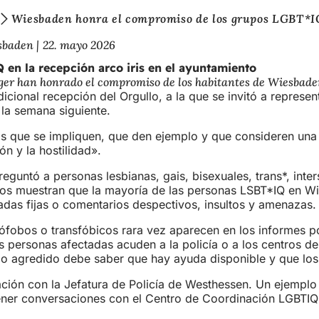
Wiesbaden honra el compromiso de los grupos LGBT*IQ 
esbaden
22. mayo 2026
n la recepción arco iris en el ayuntamiento
er han honrado el compromiso de los habitantes de Wiesbaden 
icional recepción del Orgullo, a la que se invitó a represe
 la semana siguiente.
s que se impliquen, que den ejemplo y que consideren una
n y la hostilidad».
eguntó a personas lesbianas, gais, bisexuales, trans*, int
ados muestran que la mayoría de las personas LSBT*IQ en 
radas fijas o comentarios despectivos, insultos y amenazas.
ófobos o transfóbicos rara vez aparecen en los informes po
ersonas afectadas acuden a la policía o a los centros de 
 o agredido debe saber que hay ayuda disponible y que los 
ración con la Jefatura de Policía de Westhessen. Un ejempl
r conversaciones con el Centro de Coordinación LGBTIQ y c