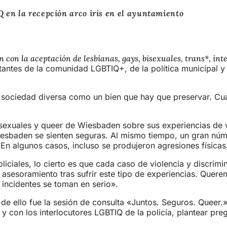
en la recepción arco iris en el ayuntamiento
con la aceptación de lesbianas, gays, bisexuales, trans*, in
ntantes de la comunidad LGBTIQ+, de la política municipal y 
 sociedad diversa como un bien que hay que preservar. Cu
ersexuales y queer de Wiesbaden sobre sus experiencias de 
Wiesbaden se sienten seguras. Al mismo tiempo, un gran nú
 En algunos casos, incluso se produjeron agresiones físicas
liciales, lo cierto es que cada caso de violencia y discri
asesoramiento tras sufrir este tipo de experiencias. Quer
incidentes se toman en serio».
o de ello fue la sesión de consulta «Juntos. Seguros. Queer
on los interlocutores LGBTIQ de la policía, plantear pre