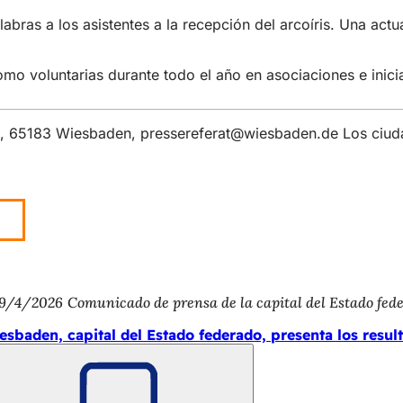
labras a los asistentes a la recepción del arcoíris. Una ac
mo voluntarias durante todo el año en asociaciones e inicia
 6, 65183 Wiesbaden,
pressereferat
wiesbaden
de
Los ciuda
9/4/2026
Comunicado de prensa de la capital del Estado fe
esbaden, capital del Estado federado, presenta los resu