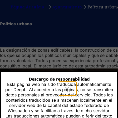
E
Página de inicio
Ayuntamiento
Política urban
Saltar al contenido
s
t
Política urbana
á
s
a
La designación de zonas edificables, la construcción de ca
q
los que se ocupan los políticos municipales y que se debat
u
forma voluntaria. Todos ponen su experiencia profesional 
consultivo local. El marco jurídico de esta autoadministr
í
:
Descargo de responsabilidad
Esta página web ha sido traducida automáticamente
por DeepL. Al acceder a las páginas, no se transmiten
datos personales al proveedor del servicio. Todos los
contenidos traducidos se almacenan localmente en el
servidor web de la capital del estado federado de
Wiesbaden y se facilitan a través de dicho servidor.
Las traducciones automáticas pueden diferir del texto