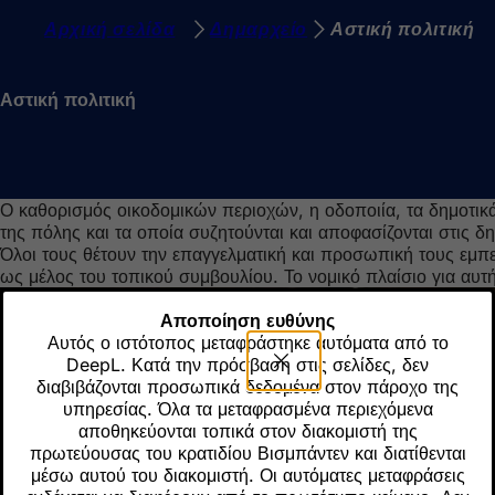
Β
Αρχική σελίδα
Δημαρχείο
Αστική πολιτική
Μετάβαση στο περιεχόμενο
ρ
ί
Αστική πολιτική
σ
κ
ε
Ο καθορισμός οικοδομικών περιοχών, η οδοποιία, τα δημοτικά
σ
της πόλης και τα οποία συζητούνται και αποφασίζονται στις δ
τ
Όλοι τους θέτουν την επαγγελματική και προσωπική τους εμπε
ως μέλος του τοπικού συμβουλίου. Το νομικό πλαίσιο για αυ
ε
ε
Αποποίηση ευθύνης
Αυτός ο ιστότοπος μεταφράστηκε αυτόματα από το
δ
DeepL. Κατά την πρόσβαση στις σελίδες, δεν
διαβιβάζονται προσωπικά δεδομένα στον πάροχο της
ώ
υπηρεσίας. Όλα τα μεταφρασμένα περιεχόμενα
:
αποθηκεύονται τοπικά στον διακομιστή της
πρωτεύουσας του κρατιδίου Βισμπάντεν και διατίθενται
μέσω αυτού του διακομιστή. Οι αυτόματες μεταφράσεις