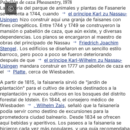
Pabellón de caza Pheasantry, 1978
La historia del parque de animales y plantas de Fasanerie
se remonta a 1744, cuando
el príncipe Karl zu Nassau-
Usingen
hizo construir aquí una granja de faisanes con
fines cinegéticos. Entre 1744 y 1749 se construyeron la
mansión o pabellón de caza, que aún existe, y diversas
dependencias. Los planos se encargaron al maestro de
obras del principado de Nassau
Friedrich Joachim
Stengel
. Los edificios se diseñaron en un sencillo estilo
barroco, pero poco a poco se fueron deteriorando
después de que
el príncipe Karl-Wilhelm zu Nassau-
Usingen
mandara construir en 1777 un pabellón de caza en
el
Platte
, cerca de Wiesbaden.
A partir de 1815, la faisanería sirvió de "jardín de
plantación" para el cultivo de árboles destinados a la
replantación y nuevos cultivos en los bosques del distrito
forestal de Idstein. En 1844, el consejero médico de
Wiesbaden
, Wilhelm Zais
, señaló que la faisanería
podía servir como destino de excursiones para la
prometedora ciudad balneario. Desde 1834 se ofrecen
aquí bebidas y aperitivos. Los paseos a la faisanería se
hicieron cada vez más populares, y una guía recomendaba