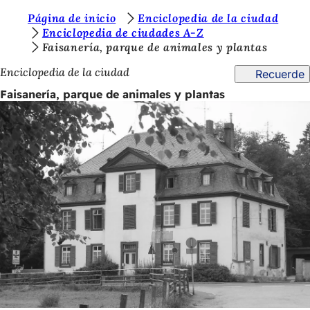
E
Página de inicio
Enciclopedia de la ciudad
Saltar al contenido
Enciclopedia de ciudades A-Z
s
Faisanería, parque de animales y plantas
t
Enciclopedia de la ciudad
Recuerde
á
Faisanería, parque de animales y plantas
s
a
q
u
í
: