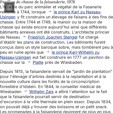
Pavillon de chasse de la faisanderie, 1978
L'histoire du parc animalier et végétal de la Fasanerie
remonte à 1744, lorsque
le prince Karl zu Nassau-
Usingen
y fit construire un élevage de faisans à des fins de
chasse. Entre 1744 et 1749, le manoir ou la maison de
chasse qui existe encore aujourd'hui ainsi que différents
bâtiments annexes ont été construits. L'architecte princier
de Nassau
Friedrich Joachim Stengel
fut chargé
d'établir les plans de construction. Les bâtiments furent
conçus dans un style baroque sobre, mais tombèrent peu à
peu en ruine après que
le prince Karl-Wilhelm zu
Nassau-Usingen
eut fait construire en 1777 un pavillon de
chasse sur la
Platte
près de Wiesbaden.
Depuis 1815, la faisanderie servait de "jardin de plantation"
pour l'élevage d'arbres destinés à la replantation et à la
nouvelle culture dans les forêts de la circonscription
forestière d'Idstein. En 1844, le conseiller médical de
Wiesbaden
Wilhelm Zais
a attiré l'attention sur le fait
que la faisanderie pourrait servir de destination
d'excursion à la ville thermale en plein essor. Depuis 1834,
on pouvait déjà y trouver des boissons et un petit snack.
Les promenades à la faisanderie devinrent de plus en plus