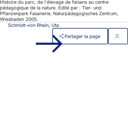
Histoire du parc, de l'élevage de faisans au centre
pédagogique de la nature. Edité par : Tier- und
Pflanzenpark Fasanerie, Naturpädagogisches Zentrum,
Wiesbaden 2005.
Schmidt-von Rhein, Uta
Partager la page
Pied
Accès rapide
de
Tous les services
Calendrier des manifestations
page
Bureau des citoyens
Commentaires sur le site web
Mentions légales
Paramètres de confidentialité
Conditions d'utilisation
Déclaration d'accessibilité