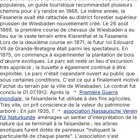
populaires, un guide touristique recommandait plusieurs
chemins pour s'y rendre en 1868. La même année, la
Fasanerie avait été rattachée au district forestier supérieur
prussien de Wiesbaden nouvellement créé. Le 26 août
1869, la première course de chevaux de Wiesbaden a eu
lieu sur le vaste terrain entre Klarenthal et la Fasanerie.
Lors de la deuxième course en 1871, le futur roi Edouard
VII de Grande-Bretagne était parmi les spectateurs. En
1875, on commença à expérimenter la plantation de bois
d'œuvre exotiques. Le parc est resté un lieu d'excursion
très apprécié ; la buvette a également continué à être
exploitée. Le parc n'était cependant ouvert au public que
sous certaines conditions. C'est ce qui a finalement motivé
l'achat du terrain par la ville de Wiesbaden. Le contrat fut
conclu le 01.07.1912. Après la
Première Guerre
mondiale
, la faisanderie fut utilisée à des fins agricoles.
Très vite, on prit conscience de la valeur du patrimoine
arboré : En juin 1935, l'
association Nassauische Verein
für Naturkunde
aménagea un sentier d'interprétation de la
nature qui se terminait à la faisanderie ; les arbres
exotiques furent dotés de panneaux "indiquant la
particularité de chaque plante". L'association s'est