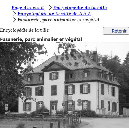
V
Page d'accueil
Encyclopédie de la ville
Accéder au contenu
Encyclopédie de la ville de A à Z
o
Fasanerie, parc animalier et végétal
u
Encyclopédie de la ville
Retenir
s
Fasanerie, parc animalier et végétal
ê
t
e
s
i
c
i
: