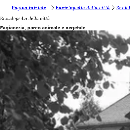
S
Pagina iniziale
Enciclopedia della città
Encicl
Vai al contenuto
i
Enciclopedia della città
e
Fagianeria, parco animale e vegetale
t
e
q
u
i
: