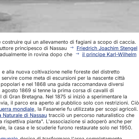
 costruire qui un allevamento di fagiani a scopo di caccia.
struttore principesco di Nassau
Friedrich Joachim Stengel
 gradualmente in rovina dopo che
il principe Karl-Wilhelm
 e alla nuova coltivazione nelle foreste del distretto
 servire come meta di escursioni per la nascente città
ù popolari e nel 1868 una guida raccomandava diversi
6 agosto 1869 si tenne la prima corsa di cavalli di
I di Gran Bretagna. Nel 1875 si iniziò a sperimentare la
ia, il parco era aperto al pubblico solo con restrizioni. Ciò
uerra mondiale
, la Fasanerie fu utilizzata per scopi agricoli.
ia Naturale di Nassau
tracciò un percorso naturalistico che
lla rispettiva pianta". L'associazione si adoperò anche per
, la casa e le scuderie furono restaurate solo nel 1950.
comunale
decise di trasformare l'area completamente