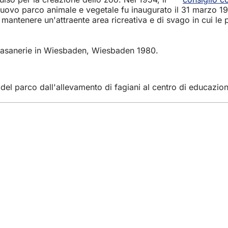
 nuovo parco animale e vegetale fu inaugurato il 31 marzo 19
i mantenere un'attraente area ricreativa e di svago in cui l
k Fasanerie in Wiesbaden, Wiesbaden 1980.
el parco dall'allevamento di fagiani al centro di educazione
gli eventi
ttadino
 sito web