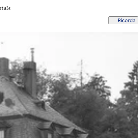
etale
Ricorda