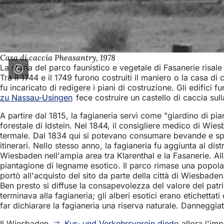
Casa di caccia Pheasantry, 1978
La storia del parco faunistico e vegetale di Fasanerie risal
Tra il 1744 e il 1749 furono costruiti il maniero o la casa di
fu incaricato di redigere i piani di costruzione. Gli edific
zu Nassau-Usingen
fece costruire un castello di caccia sul
A partire dal 1815, la fagianeria servì come "giardino di pian
forestale di Idstein. Nel 1844, il consigliere medico di Wi
termale. Dal 1834 qui si potevano consumare bevande e spu
itinerari. Nello stesso anno, la fagianeria fu aggiunta al di
Wiesbaden nell'ampia area tra Klarenthal e la Fasanerie. All
piantagione di legname esotico. Il parco rimase una popolare
portò all'acquisto del sito da parte della città di Wiesbaden.
Ben presto si diffuse la consapevolezza del valore del pat
terminava alla fagianeria; gli alberi esotici erano etichettat
far dichiarare la fagianeria una riserva naturale. Dannegg
Il Wiesbaden
Kur- und Verkehrsverein diede
allora l'imp