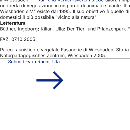
ricoperta di vegetazione in un parco di animali e piante. Il
Wiesbaden e.V." esiste dal 1995. Il suo obiettivo è quello d
domestici il più possibile "vicino alla natura".
Letteratura
Büttner, Ingeborg; Kilian, Ulla: Der Tier- und Pflanzenpar
FAZ, 07.10.2005.
Parco faunistico e vegetale Fasanerie di Wiesbaden. Storia d
Naturpädagogisches Zentrum, Wiesbaden 2005.
Schmidt-von Rhein, Uta
Area
Accesso rapido
dei
Tutti i servizi
Calendario de
piedi
Ufficio del ci
Feedback sul