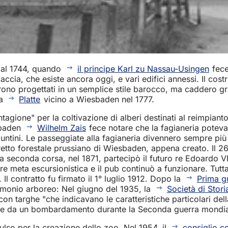
e al 1744, quando
il principe Karl zu Nassau-Usingen
fece
 caccia, che esiste ancora oggi, e vari edifici annessi. Il co
i furono progettati in un semplice stile barocco, ma caddero
la
Platte
vicino a Wiesbaden nel 1777.
tagione" per la coltivazione di alberi destinati al reimpianto
esbaden
Wilhelm Zais
fece notare che la fagianeria poteva
ntini. Le passeggiate alla fagianeria divennero sempre pi
stretto forestale prussiano di Wiesbaden, appena creato. Il 2
a seconda corsa, nel 1871, partecipò il futuro re Edoardo VI
 meta escursionistica e il pub continuò a funzionare. Tuttav
 Il contratto fu firmato il 1° luglio 1912. Dopo la
Prima g
rimonio arboreo: Nel giugno del 1935, la
Società di Stor
i con targhe "che indicavano le caratteristiche particolari de
iate da un bombardamento durante la Seconda guerra mondiale
ulso per la creazione dello zoo. Nel 1954, il
consiglio 