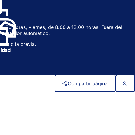
n
a
n
u
e
15.00 horas; viernes, de 8.00 a 12.00 horas. Fuera del
v
ontestador automático.
a
p
una cita previa.
e
lidad
s
t
a
ñ
a
Compartir página
)