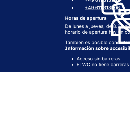
+49 611 313301
u
+49 611 313906
n
a
Horas de apertura
n
De lunes a jueves, de 8.00 a 
u
horario de apertura hay un c
e
v
También es posible concertar 
a
Información sobre accesibi
p
e
Acceso sin barreras
s
El WC no tiene barreras
t
a
ñ
a
)
vicios
e actos
ciudadano
sobre el sitio web