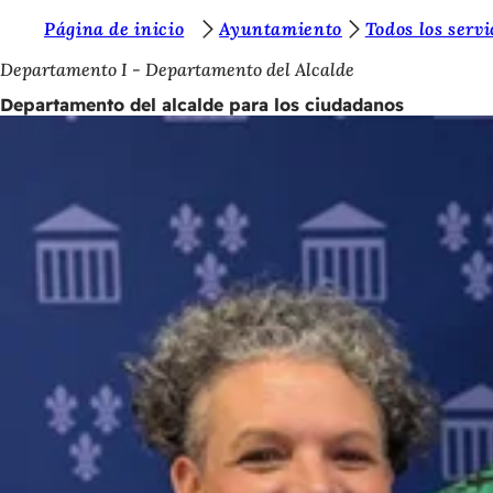
E
Página de inicio
Ayuntamiento
Todos los servi
Saltar al contenido
s
Departamento I - Departamento del Alcalde
t
Departamento del alcalde para los ciudadanos
á
s
a
q
u
í
: