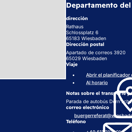
Departamento del 
dirección
Rathaus
Schlossplatz 6
65183 Wiesbaden
Dirección postal
Apartado de correos 3920
65029 Wiesbaden
Viaje
Abrir el planificador
Al horario
(
S
Notas sobre el transporte p
e
a
Parada de autobús Dern'sches
b
correo electrónico
r
buergerreferat
wiesbad
e
Teléfono
e
n