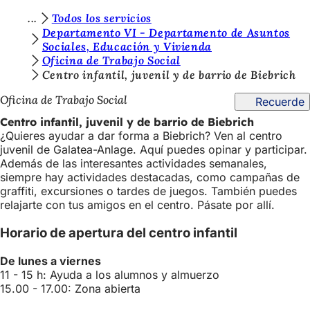
E
Todos los servicios
Saltar al contenido
Departamento VI - Departamento de Asuntos
s
Sociales, Educación y Vivienda
Oficina de Trabajo Social
t
Centro infantil, juvenil y de barrio de Biebrich
á
Oficina de Trabajo Social
Recuerde
s
Centro infantil, juvenil y de barrio de Biebrich
a
¿Quieres ayudar a dar forma a Biebrich? Ven al centro
q
juvenil de Galatea-Anlage. Aquí puedes opinar y participar.
Además de las interesantes actividades semanales,
u
siempre hay actividades destacadas, como campañas de
í
graffiti, excursiones o tardes de juegos. También puedes
relajarte con tus amigos en el centro. Pásate por allí.
:
Horario de apertura del centro infantil
De lunes a viernes
11 - 15 h: Ayuda a los alumnos y almuerzo
15.00 - 17.00: Zona abierta