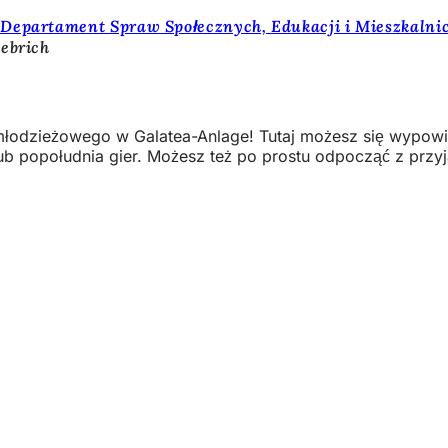
 Departament Spraw Społecznych, Edukacji i Mieszkalni
iebrich
łodzieżowego w Galatea-Anlage! Tutaj możesz się wypowie
 lub popołudnia gier. Możesz też po prostu odpocząć z przy