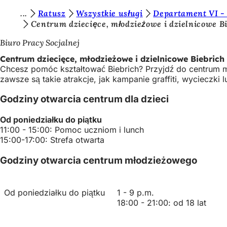
J
Ratusz
Wszystkie usługi
Departament VI -
Przejdź do treści
Centrum dziecięce, młodzieżowe i dzielnicowe B
e
Biuro Pracy Socjalnej
s
Centrum dziecięce, młodzieżowe i dzielnicowe Biebrich
t
Chcesz pomóc kształtować Biebrich? Przyjdź do centrum m
e
zawsze są takie atrakcje, jak kampanie graffiti, wycieczki
ś
Godziny otwarcia centrum dla dzieci
t
Od poniedziałku do piątku
u
11:00 - 15:00: Pomoc uczniom i lunch
t
15:00-17:00: Strefa otwarta
a
Godziny otwarcia centrum młodzieżowego
j
:
Od poniedziałku do piątku
1 - 9 p.m.
18:00 - 21:00: od 18 lat