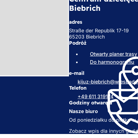
Biebrich
adres
Straße der Republik 17-19
65203 Biebrich
Podróż
Otwarty planer trasy
Do harmonogramu
(
O
e-mail
t
kijuz-biebrich
wiesbade
i
Telefon
e
+49 611 319174
r
Godziny otwarcia
a
Nasze biuro
s
i
Od poniedziałku do piątku w
ę
Zobacz wpis dla innych godz
n