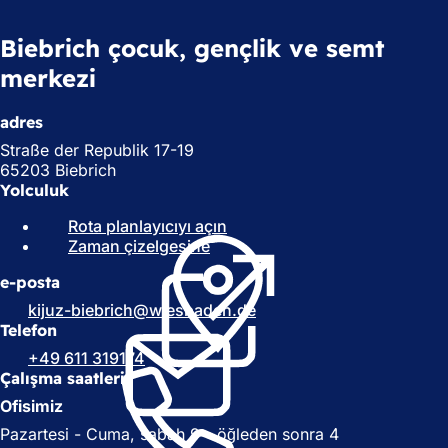
Biebrich çocuk, gençlik ve semt
merkezi
adres
Straße der Republik 17-19
65203 Biebrich
Yolculuk
Rota planlayıcıyı açın
(
Zaman çizelgesine
(
Y
Y
e
e-posta
e
n
n
i
kijuz-biebrich
wiesbaden
de
i
b
Telefon
b
i
+49 611 319174
i
r
Çalışma saatleri
r
s
Ofisimiz
s
e
e
k
Pazartesi - Cuma, sabah 9 - öğleden sonra 4
k
m