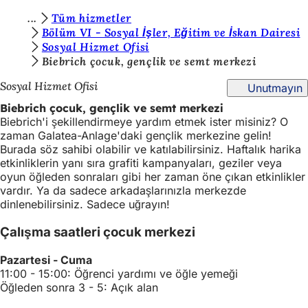
B
Tüm hizmetler
İçeriğe atla
Bölüm VI - Sosyal İşler, Eğitim ve İskan Dairesi
u
Sosyal Hizmet Ofisi
r
Biebrich çocuk, gençlik ve semt merkezi
a
Sosyal Hizmet Ofisi
Unutmayın
d
Biebrich çocuk, gençlik ve semt merkezi
Biebrich'i şekillendirmeye yardım etmek ister misiniz? O
a
zaman Galatea-Anlage'daki gençlik merkezine gelin!
s
Burada söz sahibi olabilir ve katılabilirsiniz. Haftalık harika
etkinliklerin yanı sıra grafiti kampanyaları, geziler veya
ı
oyun öğleden sonraları gibi her zaman öne çıkan etkinlikler
n
vardır. Ya da sadece arkadaşlarınızla merkezde
dinlenebilirsiniz. Sadece uğrayın!
ı
Çalışma saatleri çocuk merkezi
z
:
Pazartesi - Cuma
11:00 - 15:00: Öğrenci yardımı ve öğle yemeği
Öğleden sonra 3 - 5: Açık alan