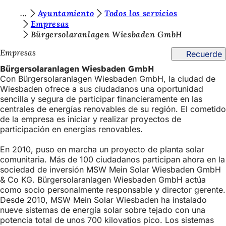
E
Ayuntamiento
Todos los servicios
Saltar al contenido
Empresas
s
Bürgersolaranlagen Wiesbaden GmbH
t
Empresas
Recuerde
á
Bürgersolaranlagen Wiesbaden GmbH
s
Con Bürgersolaranlagen Wiesbaden GmbH, la ciudad de
Wiesbaden ofrece a sus ciudadanos una oportunidad
a
sencilla y segura de participar financieramente en las
q
centrales de energías renovables de su región. El cometido
de la empresa es iniciar y realizar proyectos de
u
participación en energías renovables.
í
En 2010, puso en marcha un proyecto de planta solar
:
comunitaria. Más de 100 ciudadanos participan ahora en la
sociedad de inversión MSW Mein Solar Wiesbaden GmbH
& Co KG. Bürgersolaranlagen Wiesbaden GmbH actúa
como socio personalmente responsable y director gerente.
Desde 2010, MSW Mein Solar Wiesbaden ha instalado
nueve sistemas de energía solar sobre tejado con una
potencia total de unos 700 kilovatios pico. Los sistemas