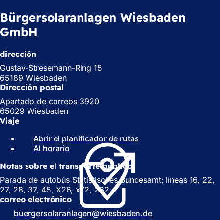
Bürgersolaranlagen Wiesbaden
GmbH
dirección
Gustav-Stresemann-Ring 15
65189 Wiesbaden
Dirección postal
Apartado de correos 3920
65029 Wiesbaden
Viaje
Abrir el planificador de rutas
(
Al horario
(
S
S
e
Notas sobre el transporte público
e
a
a
b
Parada de autobús Statistisches Bundesamt; líneas 16, 22,
b
r
27, 28, 37, 45, X26, x72, 262
r
e
correo electrónico
e
e
buergersolaranlagen
wiesbaden
de
e
n