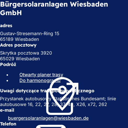
Bürgersolaranlagen Wiesbaden
GmbH
adres
Gustav-Stresemann-Ring 15
65189 Wiesbaden
Adres pocztowy
Skrytka pocztowa 3920
65029 Wiesbaden
Podróż
Otwarty planer trasy
(
Do harmonogramu
(
O
O
t
Uwagi dotyczące transportu publicznego
t
w
w
i
Przystanek autobusowy Statistisches Bundesamt; linie
i
e
autobusowe 16, 22, 27, 28, 37, 45, X26, x72, 262
e
r
e-mail
r
a
buergersolaranlagen
wiesbaden
de
a
s
Telefon
s
i