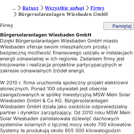
J
Ratusz
Wszystkie usługi
Firmy
Przejdź do treści
Bürgersolaranlagen Wiesbaden GmbH
e
Firmy
Pamiętaj
s
Bürgersolaranlagen Wiesbaden GmbH
t
Dzięki Bürgersolaranlagen Wiesbaden GmbH miasto
e
Wiesbaden oferuje swoim mieszkańcom prostą i
bezpieczną możliwość finansowego udziału w instalacjach
ś
energii odnawialnej w ich regionie. Zadaniem firmy jest
t
inicjowanie i realizacja projektów partycypacyjnych w
zakresie odnawialnych źródeł energii.
u
t
W 2010 r. firma uruchomiła społeczny projekt elektrowni
słonecznych. Ponad 100 obywateli jest obecnie
a
zaangażowanych w spółkę inwestycyjną MSW Mein Solar
Wiesbaden GmbH & Co KG. Bürgersolaranlagen
j
Wiesbaden GmbH działa jako osobiście odpowiedzialny
:
partner i dyrektor zarządzający. Od 2010 roku MSW Mein
Solar Wiesbaden zainstalowała dziewięć dachowych
systemów solarnych o łącznej mocy około 700 kilowatów.
Systemy te produkują około 655 000 kilowatogodzin