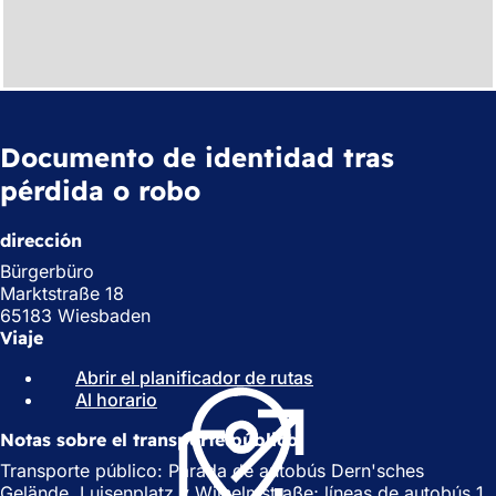
Documento de identidad tras
pérdida o robo
dirección
Bürgerbüro
Marktstraße 18
65183 Wiesbaden
Viaje
Abrir el planificador de rutas
(
Al horario
(
S
S
e
Notas sobre el transporte público
e
a
a
b
Transporte público: Parada de autobús Dern'sches
b
r
Gelände, Luisenplatz y Wilhelmstraße; líneas de autobús 1,