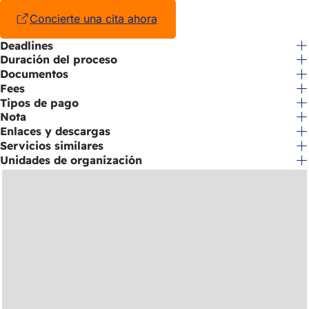
nueva
pestaña)
Concierte una cita ahora
(Se
abre
Deadlines
en
Duración del proceso
una
nueva
Documentos
pestaña)
Fees
Tipos de pago
Nota
Enlaces y descargas
Servicios similares
Unidades de organización