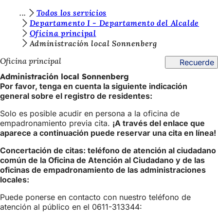
E
Todos los servicios
Saltar al contenido
Departamento I - Departamento del Alcalde
s
Oficina principal
t
Administración local Sonnenberg
á
Oficina principal
Recuerde
s
Administración local Sonnenberg
Por favor, tenga en cuenta la siguiente indicación
a
general sobre el registro de residentes:
q
Solo es posible acudir en persona a la oficina de
u
empadronamiento previa cita.
¡A través del enlace que
aparece a continuación puede reservar una cita en línea!
í
:
Concertación de citas: teléfono de atención al ciudadano
común de la Oficina de Atención al Ciudadano y de las
oficinas de empadronamiento de las administraciones
locales:
Puede ponerse en contacto con nuestro teléfono de
atención al público en el 0611-313344: