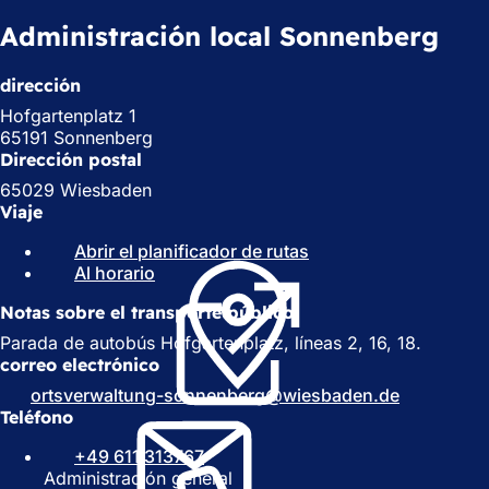
Administración local Sonnenberg
dirección
Hofgartenplatz 1
65191 Sonnenberg
Dirección postal
65029 Wiesbaden
Viaje
Abrir el planificador de rutas
(
Al horario
(
S
S
e
Notas sobre el transporte público
e
a
a
b
Parada de autobús Hofgartenplatz, líneas 2, 16, 18.
b
r
correo electrónico
r
e
ortsverwaltung-sonnenberg
wiesbaden
de
e
e
Teléfono
e
n
n
u
+49 611 313767
u
n
Administración general