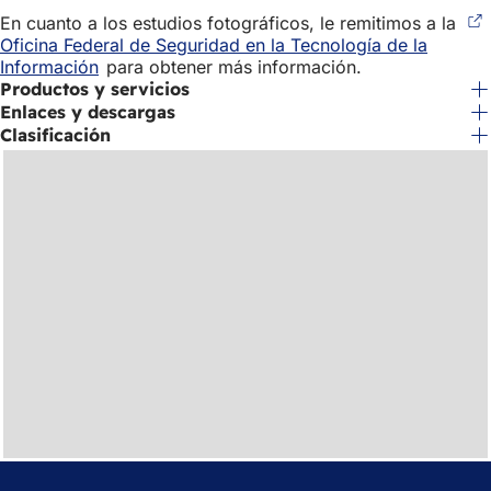
abre
En cuanto a los estudios fotográficos, le remitimos a la
en
Oficina Federal de Seguridad en la Tecnología de la
una
Información
(Se
para obtener más información.
nueva
Productos y servicios
abre
pestaña
en
Enlaces y descargas
una
Clasificación
nueva
pestaña)