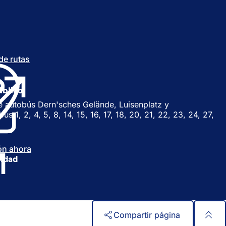
 de rutas
(
S
e
a
úblico
b
e autobús Dern'sches Gelände, Luisenplatz y
r
s 1, 2, 4, 5, 8, 14, 15, 16, 17, 18, 20, 21, 22, 23, 24, 27,
e
e
n
ión ahora
(
u
lidad
S
n
e
a
a
n
b
u
r
e
e
v
Compartir página
e
a