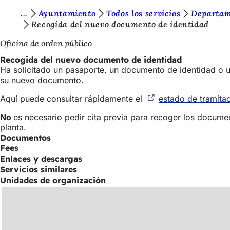
E
Ayuntamiento
Todos los servicios
Departam
Saltar al contenido
Recogida del nuevo documento de identidad
s
Oficina de orden público
t
Recogida del nuevo documento de identidad
á
Ha solicitado un pasaporte, un documento de identidad o 
s
su nuevo documento.
a
Aquí puede consultar rápidamente el
estado de tramita
q
No
es necesario pedir cita previa para recoger los documen
u
planta.
Documentos
í
Fees
:
Enlaces y descargas
Servicios similares
Unidades de organización