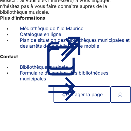
Musica". Si vous êtes intéressé(e) à vous engager,
n'hésitez pas à vous faire connaître auprès de la
bibliothèque musicale.
Plus d'informations
Médiathèque de l'île Maurice
Catalogue en ligne
(S'ouvre
Plan de situation des bibliothèques municipales et
dans
des arrêts de la bibliothèque mobile
un
(S'ouvre
nouvel
dans
Contact
onglet)
un
nouvel
Bibliothèque musicale
onglet)
Formulaire de contact des bibliothèques
municipales
Partager la page
Pied
Accès rapide
de
Tous les services
Calendrier des manifestations
page
Bureau des citoyens