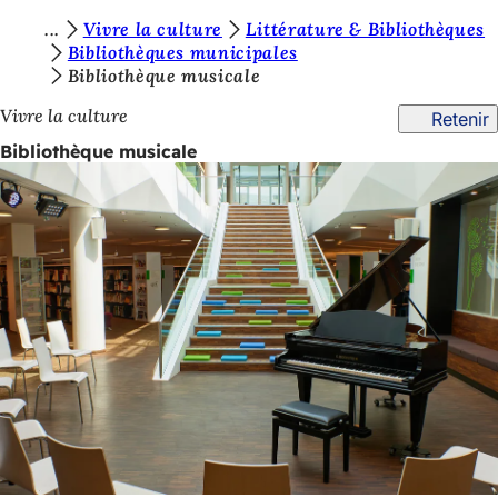
V
Vivre la culture
Littérature & Bibliothèques
Accéder au contenu
Bibliothèques municipales
o
Bibliothèque musicale
u
Vivre la culture
Retenir
s
Bibliothèque musicale
ê
t
e
s
i
c
i
: