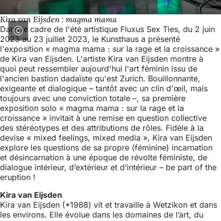
Kira van Eijsden : magma mama
Dans le cadre de l'été artistique Fluxus Sex Ties, du 2 juin
2023 au 23 juillet 2023, le Kunsthaus a présenté
l'exposition « magma mama : sur la rage et la croissance »
de Kira van Eijsden. L'artiste Kira van Eijsden montre à
quoi peut ressembler aujourd'hui l'art féminin issu de
l'ancien bastion dadaïste qu'est Zurich. Bouillonnante,
exigeante et dialogique – tantôt avec un clin d'œil, mais
toujours avec une conviction totale –, sa première
exposition solo « magma mama : sur la rage et la
croissance » invitait à une remise en question collective
des stéréotypes et des attributions de rôles. Fidèle à la
devise « mixed feelings, mixed media », Kira van Eijsden
explore les questions de sa propre (féminine) incarnation
et désincarnation à une époque de révolte féministe, de
dialogue intérieur, d’extérieur et d’intérieur – be part of the
eruption !
Kira van Eijsden
Kira van Eijsden (*1988) vit et travaille à Wetzikon et dans
les environs. Elle évolue dans les domaines de l’art, du