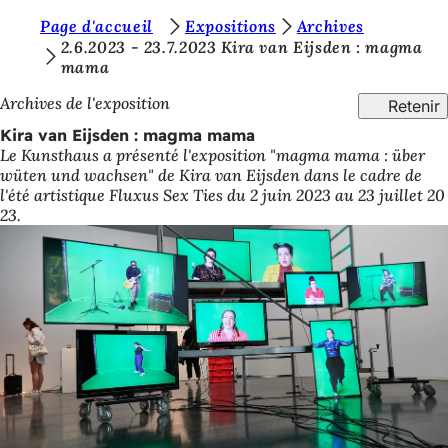
V
Page d'accueil
Expositions
Archives
Accéder au contenu
2.6.2023 - 23.7.2023 Kira van Eijsden : magma
o
mama
u
Archives de l'exposition
Retenir
s
Kira van Eijsden : magma mama
ê
Le Kunsthaus a présenté l'exposition "magma mama : über
wüten und wachsen" de Kira van Eijsden dans le cadre de
t
l'été artistique Fluxus Sex Ties du 2 juin 2023 au 23 juillet 20
e
23.
s
i
c
i
: