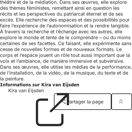
théâtre et de la médiation. Dans ses œuvres, elle explore
des thèmes féministes, remettant ainsi en question les
récits et les perspectives du patriarcat éternel et de ses
excès. Elle recherche des espaces et des possibilités pour
faire l’expérience de l’autonomisation et la rendre tangible.
À travers la recherche et l’échange avec les autres, elle
explore le monde et tente de le comprendre – ou du moins
certaines de ses facettes. Ce faisant, elle expérimente sans
cesse de nouvelles formes et de nouveaux formats. Le
corps et l’espace jouent un rôle tout aussi important que la
voix et l’ambiance, de manière immersive et subversive.
Dans ses œuvres, elle utilise les médias de la performance,
de l’installation, de la vidéo, de la musique, du texte et de
la peinture.
Informations sur Kira van Eijsden
Kira van Eijsden
(S'ouvre
dans
Partager la page
un
nouvel
Pied
Logo
onglet)
du
de
centre
Éditeur
page
d'art