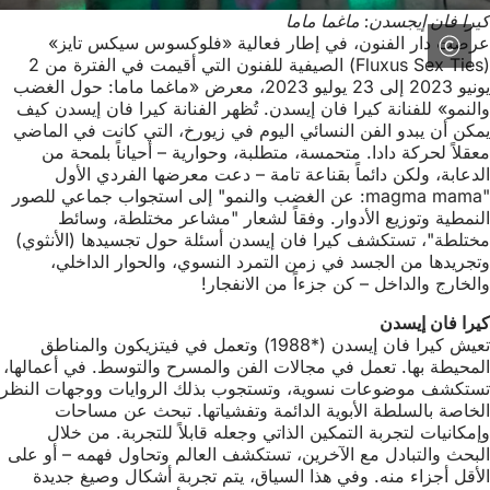
كيرا فان إيجسدن: ماغما ماما
عرضت دار الفنون، في إطار فعالية «فلوكسوس سيكس تايز»
(Fluxus Sex Ties) الصيفية للفنون التي أقيمت في الفترة من 2
يونيو 2023 إلى 23 يوليو 2023، معرض «ماغما ماما: حول الغضب
والنمو» للفنانة كيرا فان إيسدن. تُظهر الفنانة كيرا فان إيسدن كيف
يمكن أن يبدو الفن النسائي اليوم في زيورخ، التي كانت في الماضي
معقلاً لحركة دادا. متحمسة، متطلبة، وحوارية – أحياناً بلمحة من
الدعابة، ولكن دائماً بقناعة تامة – دعت معرضها الفردي الأول
"magma mama: عن الغضب والنمو" إلى استجواب جماعي للصور
النمطية وتوزيع الأدوار. وفقاً لشعار "مشاعر مختلطة، وسائط
مختلطة"، تستكشف كيرا فان إيسدن أسئلة حول تجسيدها (الأنثوي)
وتجريدها من الجسد في زمن التمرد النسوي، والحوار الداخلي،
والخارج والداخل – كن جزءاً من الانفجار!
كيرا فان إيسدن
تعيش كيرا فان إيسدن (*1988) وتعمل في فيتزيكون والمناطق
المحيطة بها. تعمل في مجالات الفن والمسرح والتوسط. في أعمالها،
تستكشف موضوعات نسوية، وتستجوب بذلك الروايات ووجهات النظر
الخاصة بالسلطة الأبوية الدائمة وتفشياتها. تبحث عن مساحات
وإمكانيات لتجربة التمكين الذاتي وجعله قابلاً للتجربة. من خلال
البحث والتبادل مع الآخرين، تستكشف العالم وتحاول فهمه – أو على
الأقل أجزاء منه. وفي هذا السياق، يتم تجربة أشكال وصيغ جديدة