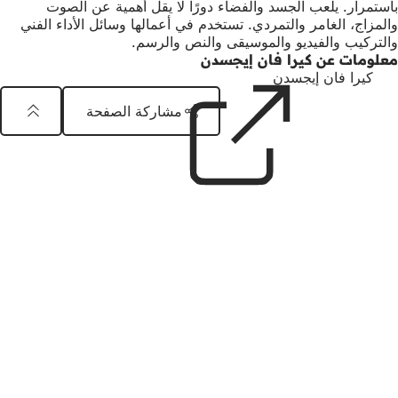
باستمرار. يلعب الجسد والفضاء دورًا لا يقل أهمية عن الصوت
والمزاج، الغامر والتمردي. تستخدم في أعمالها وسائل الأداء الفني
والتركيب والفيديو والموسيقى والنص والرسم.
معلومات عن كيرا فان إيجسدن
كيرا فان إيجسدن
(يفتح
في
مشاركة الصفحة
علامة
تبويب
شعار
منطقة
جديدة)
كونستهاوس
القدم
الناشر
دار الفنون في فيسبادن
65183 فيسبادن
هاتف: +49 (0) 611 31 90 02
هاتف: +49 (0) 611 58 02 78 29
bildende.kunst
wiesbaden
de
تقويم الفعاليات
التسجيل في النشرة الإخبارية