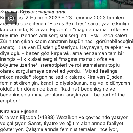
Kira van Eijsden: magma anne
Kunsthaus, 2 Haziran 2023 – 23 Temmuz 2023 tarihleri
arasında düzenlenen "Fluxus Sex Ties" sanat yazı etkinliği
kapsamında, Kira van Eijsden'in "magma mama : öfke ve
büyüme üzerine" adlı sergisini sergiledi. Eski Dada kalesi
Zürih'ten çıkan kadın sanatının bugün nasıl görünebileceğini
sanatçı Kira van Eijsden gösteriyor. Kaynayan, talepkar ve
diyaloglu – bazen göz kırparak, ama her zaman tam bir
inançla – ilk kişisel sergisi "magma mama : öfke ve
büyüme üzerine", stereotipleri ve rol atamalarını toplu
olarak sorgulamaya davet ediyordu. "Mixed feelings,
mixed media" sloganına sadık kalarak Kira van Eijsden,
feminist direnişin, kendi iç diyaloğunun, dış ve iç dünyanın
olduğu bir dönemde kendi (kadınsı) bedenleşme ve
bedeninden arınma sorularını araştırıyor – be part of the
eruption!
Kira van Eijsden
Kira van Eijsden (*1988) Wetzikon ve çevresinde yaşıyor
ve çalışıyor. Sanat, tiyatro ve eğitim alanlarında faaliyet
gösteriyor. Çalışmalarında feminist temaları inceliyor,