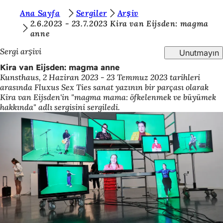
B
Ana Sayfa
Sergiler
Arşiv
İçeriğe atla
2.6.2023 - 23.7.2023 Kira van Eijsden: magma
u
anne
r
Sergi arşivi
Unutmayın
a
Kira van Eijsden: magma anne
d
Kunsthaus, 2 Haziran 2023 - 23 Temmuz 2023 tarihleri
arasında Fluxus Sex Ties sanat yazının bir parçası olarak
a
Kira van Eijsden'in "magma mama: öfkelenmek ve büyümek
s
hakkında" adlı sergisini sergiledi.
ı
n
ı
z
: