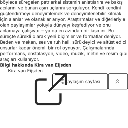
böylece süregelen patriarkal sistemin anlatılarını ve bakış
açılarını ve bunun aşırı uçlarını sorguluyor. Kendi kendini
güçlendirmeyi deneyimlemek ve deneyimlenebilir kılmak
için alanlar ve olanaklar arıyor. Araştırmalar ve diğerleriyle
olan paylaşımlar yoluyla dünyayı keşfediyor ve onu
anlamaya çalışıyor – ya da en azından bir kısmını. Bu
süreçte sürekli olarak yeni biçimler ve formatlar deniyor.
Beden ve mekan, ses ve ruh hali, sürükleyici ve altüst edici
unsurlar kadar önemli bir rol oynuyor. Çalışmalarında
performans, enstalasyon, video, müzik, metin ve resim gibi
araçları kullanıyor.
Bilgi hakkında Kira van Eijsden
Kira van Eijsden
(Yeni
bir
Paylaşım sayfası
sekmede
açılır)
Ayak
Logo
Kunsthaus
bölgesi
Yayıncı
Kunsthaus Wiesbaden
65183 Wiesbaden